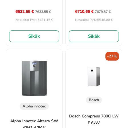
6632,55
€
6710,66
€
7633,55
€
7679,87
€
5481,45
€
5546,00
€
Neskaitot PVN:
Neskaitot PVN:
Sīkāk
Sīkāk
-27%
Bosch
Alpha innotec
Bosch Compress 7800i LW
Alpha Innotec Alterra SW
F 6kW
42H3 4.7kW