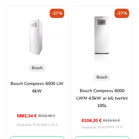
-27%
-27%
Bosch
Bosch
Bosch Compress 6000 LW
Bosch Compress 6000
6kW
LWM 4.5kW ar k/ū tvertni
185L
5882,34
€
8018,48
€
6104,20
€
8315,52
€
4861,44
€
Neskaitot PVN:
5044,79
€
Neskaitot PVN: