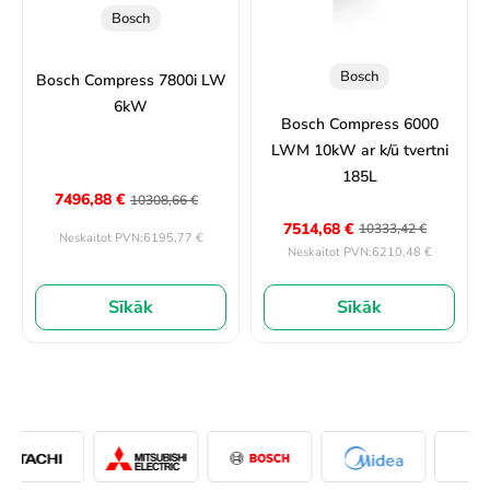
Bosch
Bosch
Bosch Compress 7800i LW
6kW
Bosch Compress 6000
LWM 10kW ar k/ū tvertni
185L
7496,88
€
10308,66
€
7514,68
€
10333,42
€
6195,77
€
Neskaitot PVN:
6210,48
€
Neskaitot PVN:
Sīkāk
Sīkāk