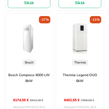
Sīkāk
Sīkāk
-27%
-13%
Bosch
Thermia
Bosch Compress 6000 LW
Thermia Legend DUO
8kW
6kW
6174,55
€
6402,55
€
8412,26
€
7366,55
€
5102,93
€
5291,36
€
Neskaitot PVN:
Neskaitot PVN: