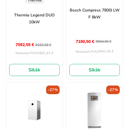
Thermia
Bosch Compress 7800i LW
Thermia Legend DUO
F 8kW
10kW
7190,50
€
9904,90
€
7092,55
€
8163,56
€
5942,56
€
Neskaitot PVN:
5861,61
€
Neskaitot PVN:
Sīkāk
Sīkāk
-27%
-27%