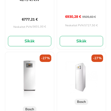
6930,28
€
9505,60
€
6777,21
€
5727,50
€
Neskaitot PVN:
5601,00
€
Neskaitot PVN:
Sīkāk
Sīkāk
-27%
-27%
Bosch
Bosch