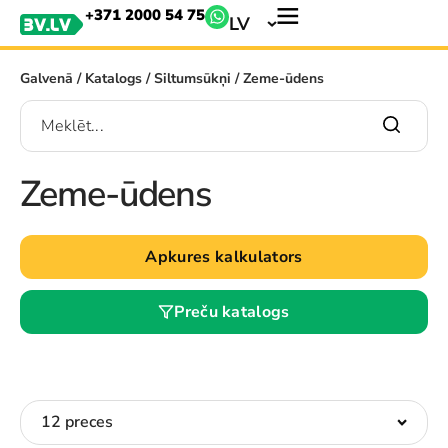
+371 2000 54 75
LV
Galvenā
/
Katalogs
/
Siltumsūkņi
/ Zeme-ūdens
Zeme-ūdens
Apkures kalkulators
Preču katalogs