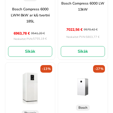
Bosch Compress 6000 LW
Bosch Compress 6000
13kW
LWM 8kW ar k/ū tvertni
185L
7022,56
€
9570,42
€
6963,78
€
9541,20
€
5803,77
€
Neskaitot PVN:
5755,19
€
Neskaitot PVN:
Sīkāk
Sīkāk
-13%
-27%
Bosch