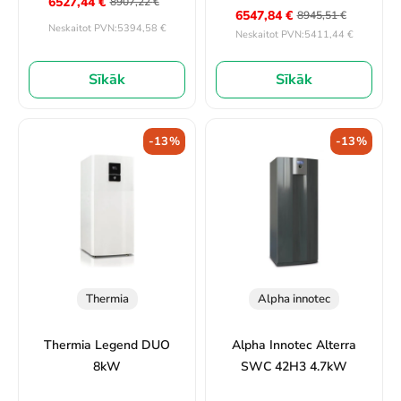
6527,44
€
8907,22
€
6547,84
€
8945,51
€
5394,58
€
Neskaitot PVN:
5411,44
€
Neskaitot PVN:
Sīkāk
Sīkāk
-13%
-13%
Thermia
Alpha innotec
Thermia Legend DUO
Alpha Innotec Alterra
8kW
SWC 42H3 4.7kW