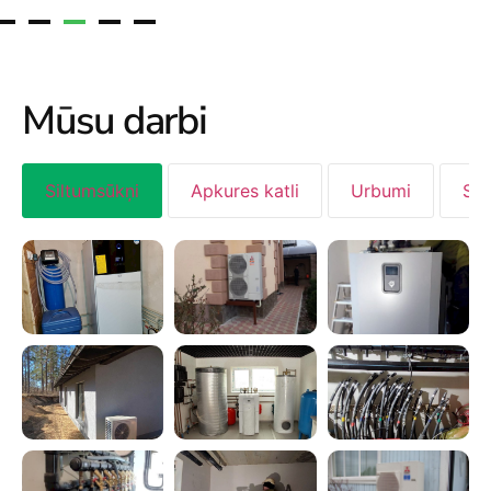
Mūsu darbi
Siltumsūkņi
Apkures katli
Urbumi
San