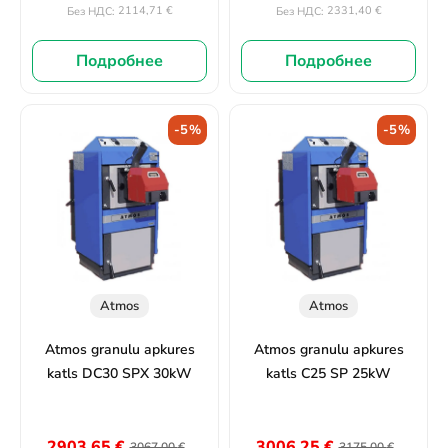
2114,71
€
2331,40
€
Без НДС:
Без НДС:
Подробнее
Подробнее
-5%
-5%
Atmos
Atmos
Atmos granulu apkures
Atmos granulu apkures
katls DC30 SPX 30kW
katls C25 SP 25kW
2903,65
€
3006,25
€
3067,00
€
3175,00
€