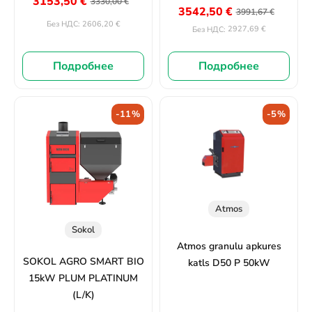
3153,50
€
3330,00
€
3542,50
€
3991,67
€
2606,20
€
Без НДС:
2927,69
€
Без НДС:
Подробнее
Подробнее
-11%
-5%
Atmos
Sokol
Atmos granulu apkures
SOKOL AGRO SMART BIO
katls D50 P 50kW
15kW PLUM PLATINUM
(L/K)