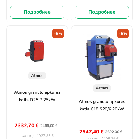
Подробнее
Подробнее
-5%
-5%
Atmos
Atmos
Atmos granulu apkures
katls D25 P 25kW
Atmos granulu apkures
katls C18 S20/6 20kW
2332,70
€
2466,00
€
2547,40
€
2692,00
€
1927,85
€
Без НДС:
2105,29
€