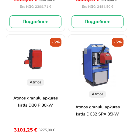
2399,71
€
2484,50
€
Без НДС:
Без НДС:
Подробнее
Подробнее
-5%
-5%
Atmos
Atmos
Atmos granulu apkures
katls D30 P 30kW
Atmos granulu apkures
katls DC32 SPX 35kW
3101,25
€
3275,00
€