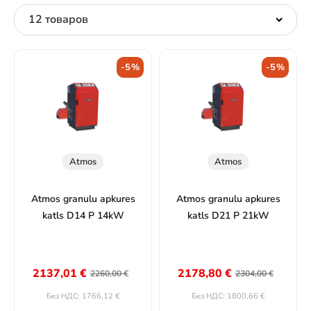
-5%
-5%
Atmos
Atmos
Atmos granulu apkures
Atmos granulu apkures
katls D14 P 14kW
katls D21 P 21kW
2137,01
€
2178,80
€
2260,00
€
2304,00
€
1766,12
€
1800,66
€
Без НДС:
Без НДС: