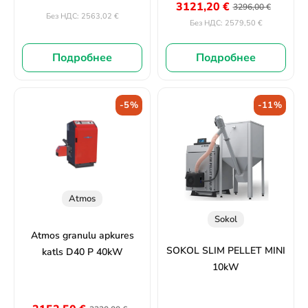
3121,20
€
3296,00
€
2563,02
€
Без НДС:
2579,50
€
Без НДС:
Подробнее
Подробнее
-5%
-11%
Atmos
Sokol
Atmos granulu apkures
SOKOL SLIM PELLET MINI
katls D40 P 40kW
10kW