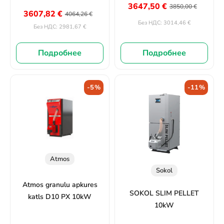
3647,50
€
3850,00
€
3607,82
€
4064,26
€
3014,46
€
Без НДС:
2981,67
€
Без НДС:
Подробнее
Подробнее
-5%
-11%
Atmos
Sokol
Atmos granulu apkures
SOKOL SLIM PELLET
katls D10 PX 10kW
10kW