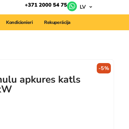
+371 2000 54 75
LV
Kondicionieri
Rekuperācija
-5%
ulu apkures katls
5kW