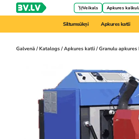
Veikals
Apkures kalkul
Siltumsūkņi
Apkures katli
Galvenā
/
Katalogs
/
Apkures katli
/ Granulu apkures 