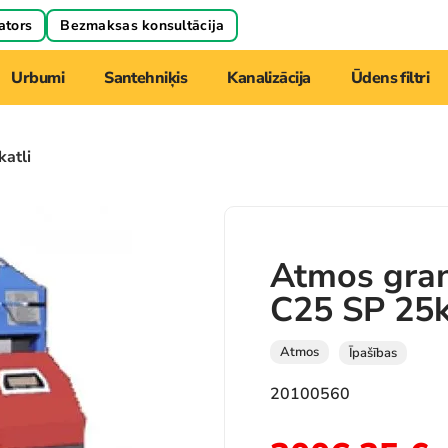
ators
Bezmaksas konsultācija
Urbumi
Santehniķis
Kanalizācija
Ūdens filtri
katli
Atmos gran
C25 SP 2
Atmos
Īpašības
20100560