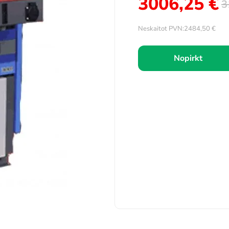
3006,25
€
3
Neskaitot PVN:
2484,50
€
Nopirkt