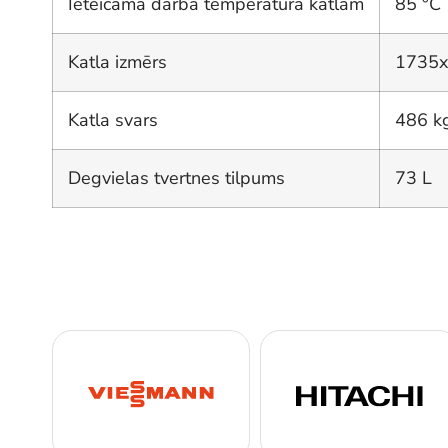
Ieteicamā darba temperatūra katlam
85 °C
Katla izmērs
1735
Katla svars
486 k
Degvielas tvertnes tilpums
73 L