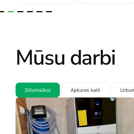
Mūsu darbi
Siltumsūkņi
Apkures katli
Urbum