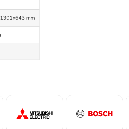
x1301x643 mm
g