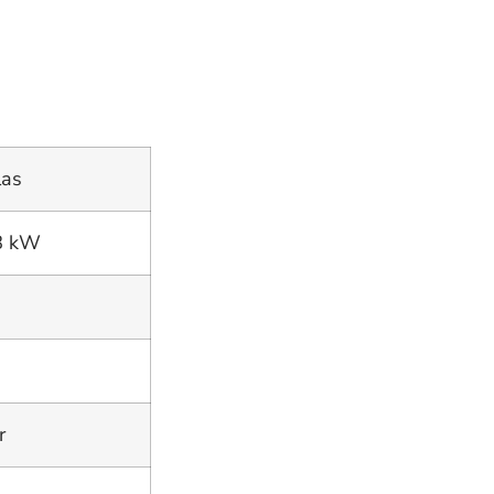
las
8 kW
r