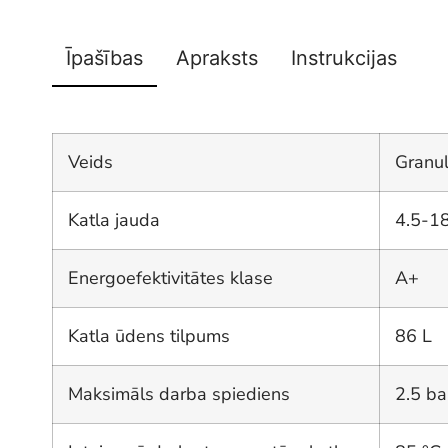
Īpašības
Apraksts
Instrukcijas
Veids
Granu
Katla jauda
4.5-1
Energoefektivitātes klase
A+
Katla ūdens tilpums
86 L
Maksimāls darba spiediens
2.5 ba