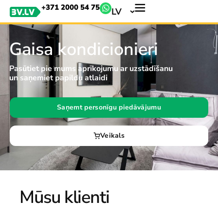
+371 2000 54 75
LV
Gaisa kondicionieri
Pasūtiet pie mums aprīkojumu ar uzstādīšanu
un saņemiet papildu atlaidi
Saņemt personīgu piedāvājumu
Veikals
Mūsu klienti