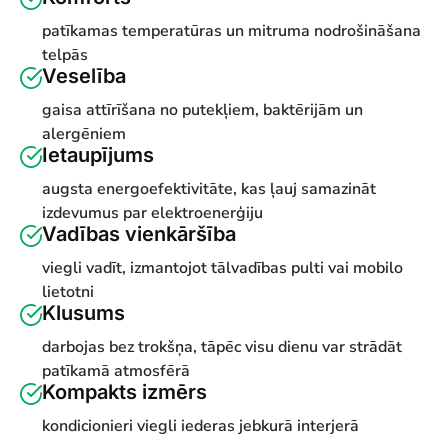
patīkamas temperatūras un mitruma nodrošināšana
telpās
Veselība
gaisa attīrīšana no putekļiem, baktērijām un
alergēniem
Ietaupījums
augsta energoefektivitāte, kas ļauj samazināt
izdevumus par elektroenerģiju
Vadības vienkāršība
viegli vadīt, izmantojot tālvadības pulti vai mobilo
lietotni
Klusums
darbojas bez trokšņa, tāpēc visu dienu var strādāt
patīkamā atmosfērā
Kompakts izmērs
kondicionieri viegli iederas jebkurā interjerā