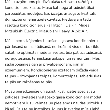
Mūsu uzņēmums piedāvā plašu uzticamu ražotāju
kondicionieru klāstu. Mūsu katalogā atradīsiet tikai
pārbaudītus modeļus, kas izceļas ar augstu kvalitāti,
ilgmūžību un energoefektivitāti. Piedāvājam tādu
ražotāju kondicionierus kā Hitachi, Daikin, Midea,
Mitsubishi Electric, Mitsubishi Heavy, Alpic Air.
Mēs specializējamies lietošanai gatavu kondicionieru
pārdošanā un uzstādīšanā, nodrošinot visu darbu ciklu,
sākot no optimālā modeļa izvēles, līdz pat uzstādīšanai,
noregulēšanai, tehniskajai apkopei un remontam. Mēs
sadarbojamies gan ar privātpersonām, gan ar
uzņēmumiem. Kondicionierus uzstādām dažāda veida
telpās – dzīvojamās telpās, komerctelpās, sabiedriskās
telpās un ražošanas telpās.
Mūsu pieredzējušie un augsti kvalificētie speciālisti
palīdzēs izvēlēties vislabāko gaisa kondicioniera modeli,
ņemot vērā Jūsu vēlmes un pieejamos naudas līdzekļus,
kā arī Jūsu telpu īpatnības. Mums ir svarīga mūsu labā