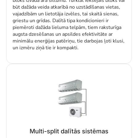
bloks izvada ārā siltumu. Turklāt iekšējais bloks var
būt dažāda veida atkarībā no uzstādīšanas vietas,
vajadzībām un lietotāja izvēles, tai skaitā sienas,
griestu un grīdas. Dalītā tipa kondicionieri ir
piemēroti dažāda lieluma telpām, tiem raksturīga
augsta dzesēšanas un apsildes efektivitāte ar
minimālu enerģijas patēriņu, tie darbojas ļoti klusi,
un izmēru ziņā tie ir kompakti.
Multi-split dalītās sistēmas