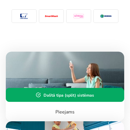
Dalītā tipa (split) sistēmas
Pieejams