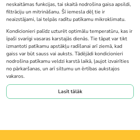
neskaitāmas funkcijas, tai skaitā nodrošina gaisa apsildi,
filtrāciju un mitrināšanu. Šī iemesla dēļ tie ir
neaizstājami, lai telpās radītu patīkamu mikroklimatu.
Kondicionieri palīdz uzturēt optimālu temperatūru, kas ir
īpaši svarīgi vasaras karstajās dienās. Tie tāpat var tikt
izmantoti patīkamu apstākļu radīšanai arī ziemā, kad
gaiss var būt sauss vai auksts. Tādējādi kondicionieri
nodrošina patīkamu veldzi karstā laikā, ļaujot izvairīties
no pārkaršanas, un arī siltumu un ērtības aukstajos
vakaros.
Lasīt tālāk