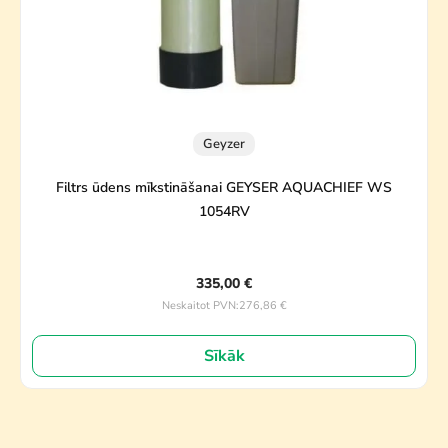
Geyzer
Filtrs ūdens mīkstināšanai GEYSER AQUACHIEF WS
1054RV
335,00
€
276,86
€
Neskaitot PVN:
Sīkāk