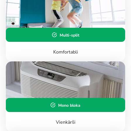
Multi-split
Komfortabli
Mono bloka
Vienkārši