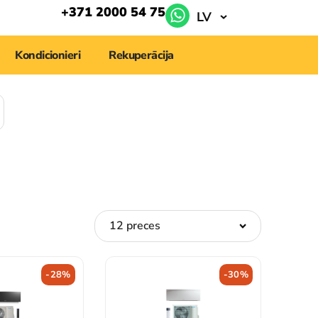
+371 2000 54 75
LV
Kondicionieri
Rekuperācija
-28%
-30%