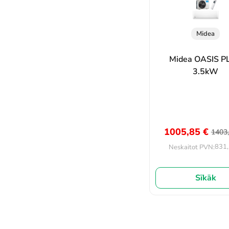
Midea
Midea OASIS P
3.5kW
1005,85
€
1403
831
Neskaitot PVN:
Sīkāk