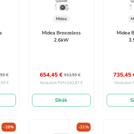
Midea
M
a
Midea Breezeless
Midea B
2.6kW
3
654,45
€
735,45
,55
€
913,55
€
,95
€
540,87
€
Neskaitot PVN:
Neskaitot 
Sīkāk
S
-28%
-21%