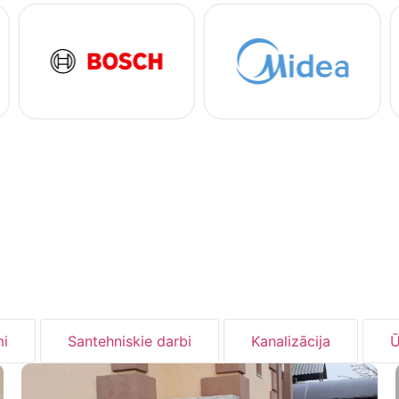
i
Santehniskie darbi
Kanalizācija
Ū