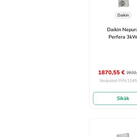
Daikin
Daikin Nepur
Perfera 3k
1870,55
€
2632
1545
Neskaitot PVN:
Sīkāk