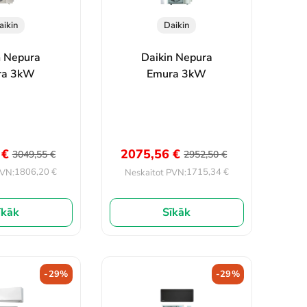
aikin
Daikin
n Nepura
Daikin Nepura
ra 3kW
Emura 3kW
0
€
2075,56
€
3049,55
€
2952,50
€
1806,20
€
1715,34
€
PVN:
Neskaitot PVN:
īkāk
Sīkāk
-29%
-29%