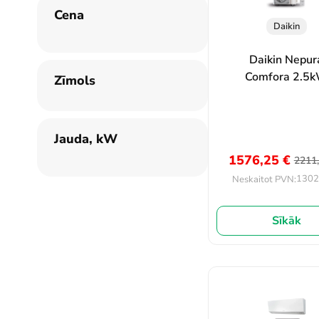
Cena
Daikin
Daikin Nepur
Comfora 2.5
Zīmols
Jauda, kW
1576,25
€
2211
1302
Neskaitot PVN:
Sīkāk