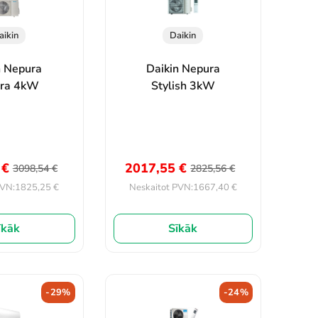
aikin
Daikin
n Nepura
Daikin Nepura
era 4kW
Stylish 3kW
5
€
2017,55
€
3098,54
€
2825,56
€
1825,25
€
1667,40
€
PVN:
Neskaitot PVN:
īkāk
Sīkāk
-29%
-24%