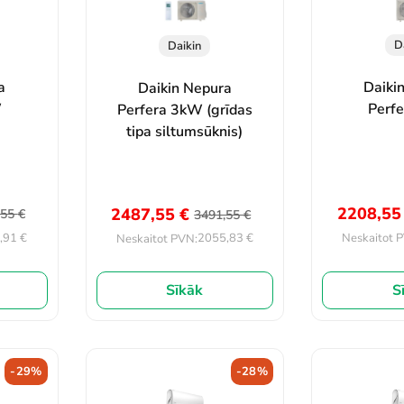
D
Daikin
a
Daiki
Daikin Nepura
W
Perf
Perfera 3kW (grīdas
tipa siltumsūknis)
2208,5
2487,55
€
,55
€
3491,55
€
,91
€
Neskaitot 
2055,83
€
Neskaitot PVN:
S
Sīkāk
-29%
-28%