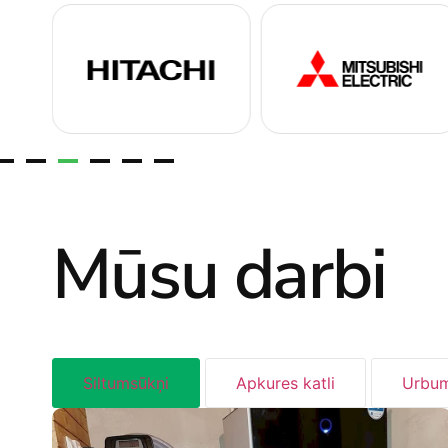
Mūsu darbi
Siltumsūkņi
Apkures katli
Urbum