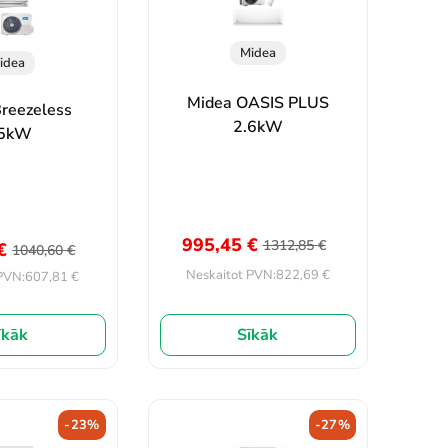
Midea
idea
Midea OASIS PLUS
reezeless
2.6kW
.5kW
995,45
€
1312,85
€
€
1040,60
€
822,69
€
Neskaitot PVN:
607,81
€
PVN:
īkāk
Sīkāk
-23%
-27%