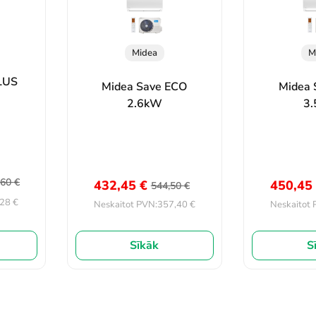
Midea
M
LUS
Midea Save ECO
Midea 
2.6kW
3
,60
€
432,45
€
450,4
544,50
€
,28
€
357,40
€
Neskaitot PVN:
Neskaitot 
Sīkāk
S