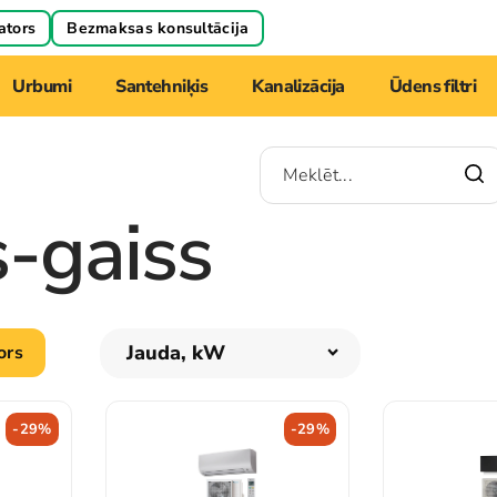
ators
Bezmaksas konsultācija
Urbumi
Santehniķis
Kanalizācija
Ūdens filtri
s-gaiss
Jauda, kW
ors
-29%
-29%