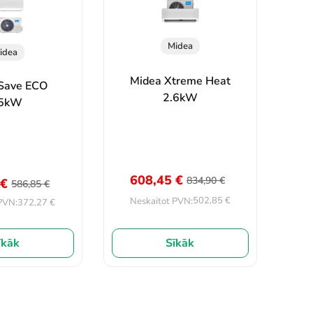
Midea
idea
Midea Xtreme Heat
Save ECO
2.6kW
.5kW
608,45
€
834,90
€
5
€
586,85
€
502,85
€
Neskaitot PVN:
372,27
€
PVN:
īkāk
Sīkāk