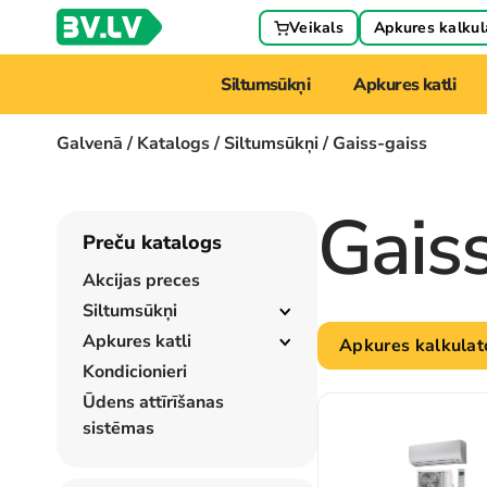
Veikals
Apkures kalkul
Siltumsūkņi
Apkures katli
Galvenā
/
Katalogs
/
Siltumsūkņi
/ Gaiss-gaiss
Gais
Preču katalogs
Akcijas preces
Siltumsūkņi
Apkures katli
Apkures kalkulat
Kondicionieri
Ūdens attīrīšanas
sistēmas