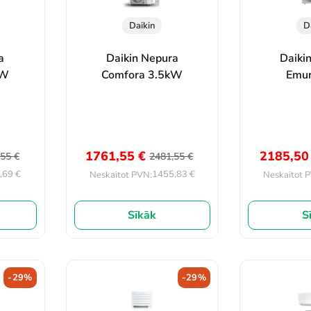
Daikin
D
a
Daikin Nepura
Daiki
kW
Comfora 3.5kW
Emu
1761,55
€
2185,5
,55
€
2481,55
€
,69
€
1455,83
€
Neskaitot PVN:
Neskaitot 
Sīkāk
S
-29%
-29%