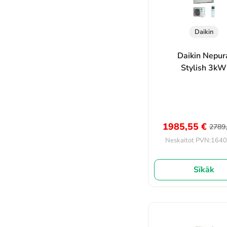
Daikin
Daikin Nepur
Stylish 3kW
1985,55
€
2789
1640
Neskaitot PVN:
Sīkāk