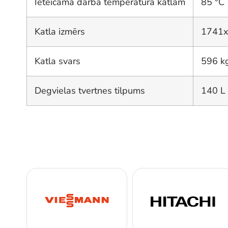
Ieteicamā darba temperatūra katlam
85 °C
Katla izmērs
1741
Katla svars
596 k
Degvielas tvertnes tilpums
140 L