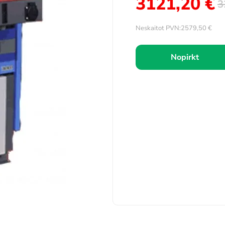
3121,20
€
3
Neskaitot PVN:
2579,50
€
Nopirkt