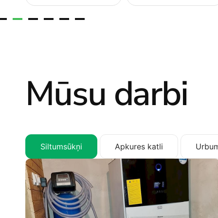
Mūsu darbi
Siltumsūkņi
Apkures katli
Urbum