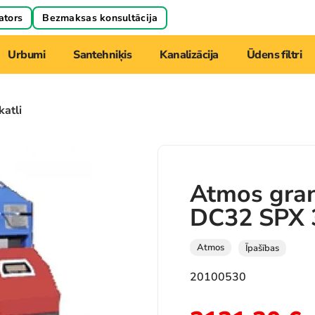
ators
Bezmaksas konsultācija
Urbumi
Santehniķis
Kanalizācija
Ūdens filtri
katli
Atmos gran
DC32 SPX
Atmos
Īpašības
20100530