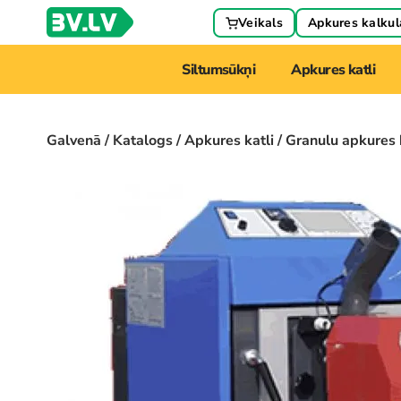
Veikals
Apkures kalkul
Siltumsūkņi
Apkures katli
Galvenā
/
Katalogs
/
Apkures katli
/ Granulu apkures 