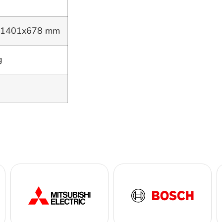
x1401x678 mm
g