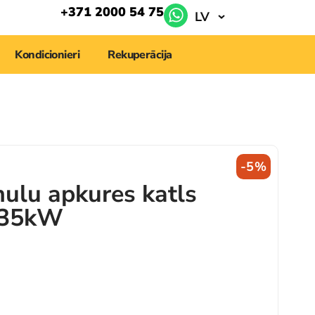
+371 2000 54 75
LV
Kondicionieri
Rekuperācija
-5%
ulu apkures katls
 35kW