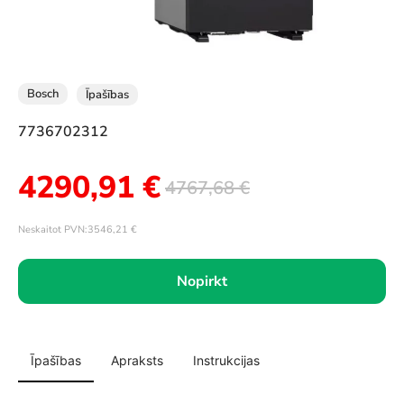
Bosch
Īpašības
7736702312
4290,91
€
4767,68
€
Neskaitot PVN:
3546,21
€
Nopirkt
Īpašības
Apraksts
Instrukcijas