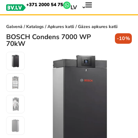
+371 2000 54 75
LV
Galvenā
/
Katalogs
/
Apkures katli
/ Gāzes apkures katli
BOSCH Condens 7000 WP
-10%
70kW