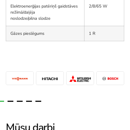
Elektroenerģijas patēriņš gaidstāves
2/8/65 W
režīmā/daļēja
noslodze/pilna slodze
Gāzes pieslēgums
1 R
Mūsu darbi