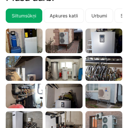
Siltumsūkņi
Apkures katli
Urbumi
San