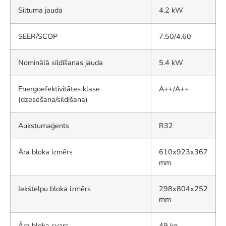
Siltuma jauda
4.2 kW
SEER/SCOP
7.50/4.60
Nominālā sildīšanas jauda
5.4 kW
Energoefektivitātes klase
A++/A++
(dzesēšana/sildīšana)
Aukstumaģents
R32
Āra bloka izmērs
610x923x367
mm
Iekštelpu bloka izmērs
298x804x252
mm
Āra bloka svars
49 kg