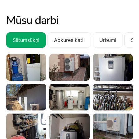
Mūsu darbi
Siltumsūkņi
Apkures katli
Urbumi
San