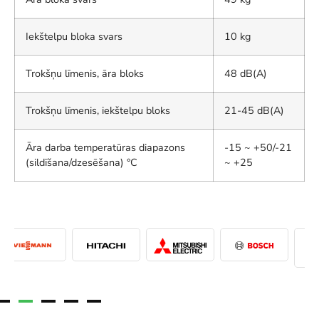
Iekštelpu bloka svars
10 kg
Trokšņu līmenis, āra bloks
48 dB(A)
Trokšņu līmenis, iekštelpu bloks
21-45 dB(A)
Āra darba temperatūras diapazons
-15 ~ +50/-21
(sildīšana/dzesēšana) °C
~ +25