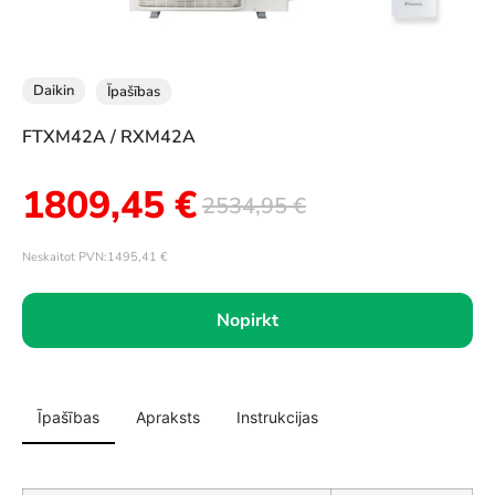
Daikin
Īpašības
FTXM42A / RXM42A
1809,45
€
2534,95
€
Neskaitot PVN:
1495,41
€
Nopirkt
Īpašības
Apraksts
Instrukcijas