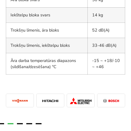
Iekštelpu bloka svars
14 kg
Trokšņu līmenis, āra bloks
52 dB(A)
Trokšņu līmenis, iekštelpu bloks
33-46 dB(A)
Āra darba temperatūras diapazons
-15 ~ +18/-10
(sildīšana/dzesēšana) °C
~ +46