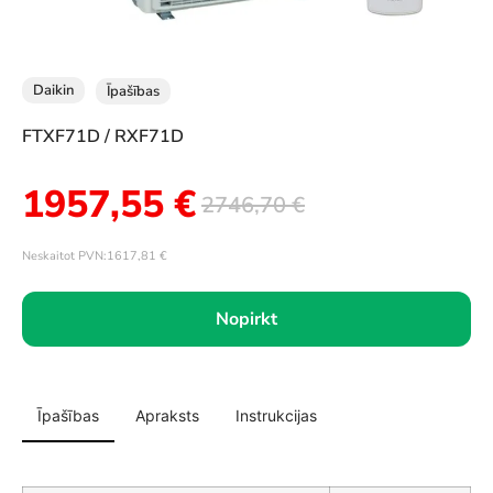
Daikin
Īpašības
FTXF71D / RXF71D
1957,55
€
2746,70
€
Neskaitot PVN:
1617,81
€
Nopirkt
Īpašības
Apraksts
Instrukcijas