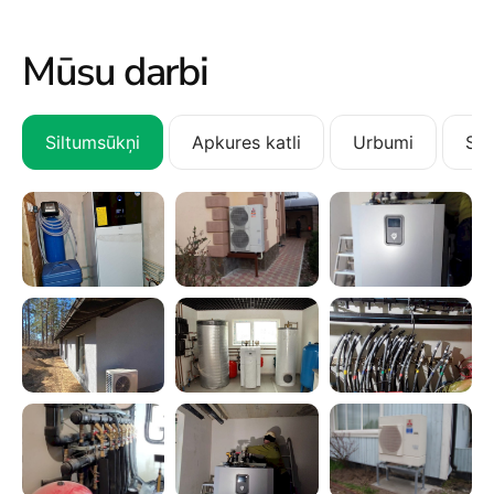
Mūsu darbi
Siltumsūkņi
Apkures katli
Urbumi
San