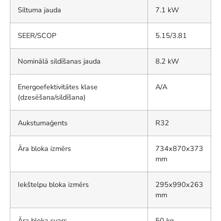
Siltuma jauda
7.1 kW
SEER/SCOP
5.15/3.81
Nominālā sildīšanas jauda
8.2 kW
Energoefektivitātes klase
A/A
(dzesēšana/sildīšana)
Aukstumaģents
R32
Āra bloka izmērs
734x870x373
mm
Iekštelpu bloka izmērs
295x990x263
mm
Āra bloka svars
50 kg