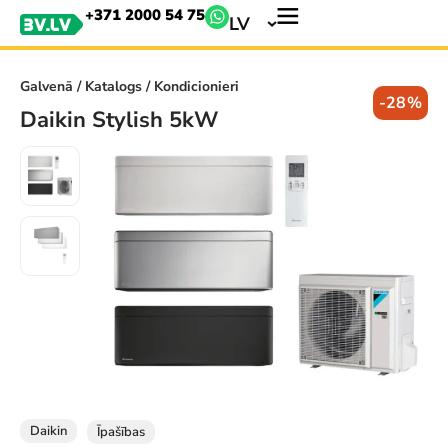
+371 2000 54 75
LV
Galvenā
/
Katalogs
/ Kondicionieri
-28%
Daikin Stylish 5kW
Daikin
Īpašības