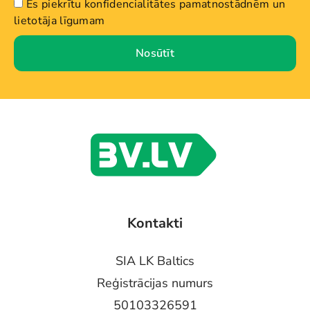
Es piekrītu konfidencialitātes pamatnostādnēm un
lietotāja līgumam
Nosūtīt
Kontakti
SIA LK Baltics
Reģistrācijas numurs
50103326591