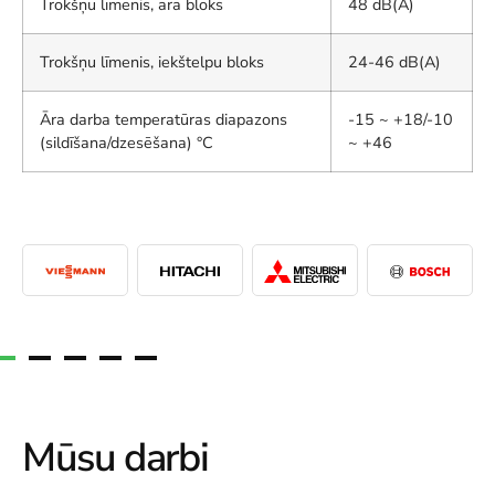
Trokšņu līmenis, āra bloks
48 dB(A)
Trokšņu līmenis, iekštelpu bloks
24-46 dB(A)
Āra darba temperatūras diapazons
-15 ~ +18/-10
(sildīšana/dzesēšana) °C
~ +46
Mūsu darbi