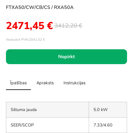
FTXA50/CW/CB/CS / RXA50A
2471,45
€
3412,20
€
Neskaitot PVN:
2042,52
€
Nopirkt
Īpašības
Apraksts
Instrukcijas
Siltuma jauda
5.0 kW
SEER/SCOP
7.33/4.60