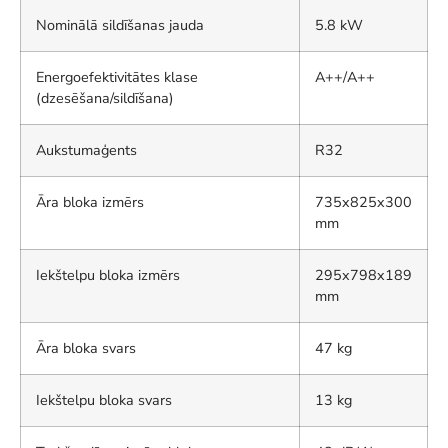
Nominālā sildīšanas jauda
5.8 kW
Energoefektivitātes klase
A++/A++
(dzesēšana/sildīšana)
Aukstumaģents
R32
Āra bloka izmērs
735x825x300
mm
Iekštelpu bloka izmērs
295x798x189
mm
Āra bloka svars
47 kg
Iekštelpu bloka svars
13 kg