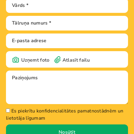
Uzņemt foto
Atlasīt failu
Es piekrītu konfidencialitātes pamatnostādnēm un
lietotāja līgumam
Nosūtīt