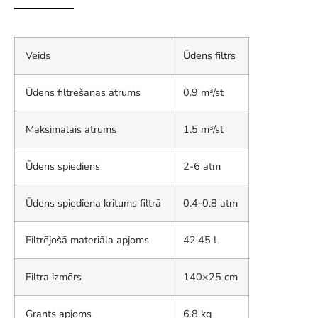
Veids
Ūdens filtrs
Ūdens filtrēšanas ātrums
0.9 m³/st
Maksimālais ātrums
1.5 m³/st
Ūdens spiediens
2-6 atm
Ūdens spiediena kritums filtrā
0.4-0.8 atm
Filtrējošā materiāla apjoms
42.45 L
Filtra izmērs
140×25 cm
Grants apjoms
6.8 kg