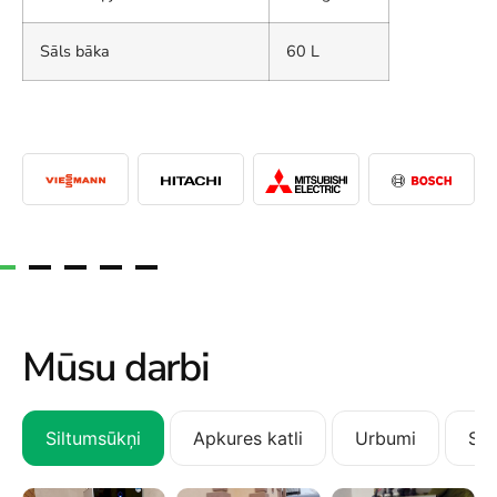
Sāls bāka
60 L
Mūsu darbi
Siltumsūkņi
Apkures katli
Urbumi
San