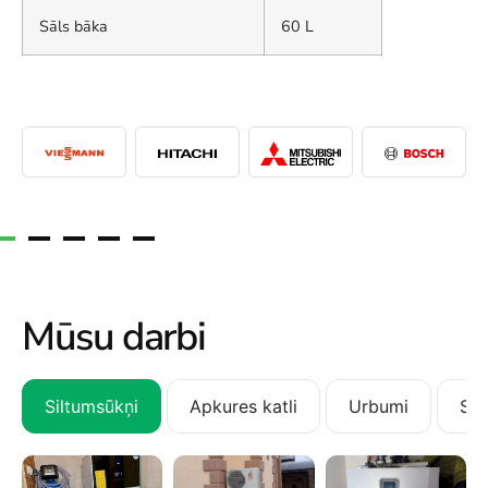
Sāls bāka
60 L
Mūsu darbi
Siltumsūkņi
Apkures katli
Urbumi
San