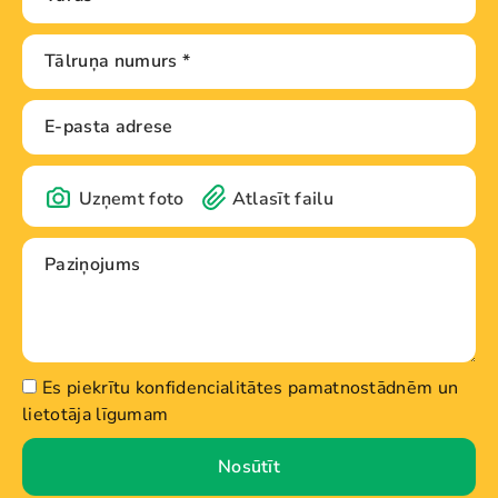
Uzņemt foto
Atlasīt failu
Es piekrītu konfidencialitātes pamatnostādnēm un
lietotāja līgumam
Nosūtīt