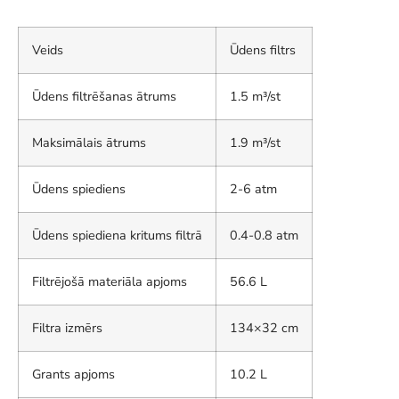
Veids
Ūdens filtrs
Ūdens filtrēšanas ātrums
1.5 m³/st
Maksimālais ātrums
1.9 m³/st
Ūdens spiediens
2-6 atm
Ūdens spiediena kritums filtrā
0.4-0.8 atm
Filtrējošā materiāla apjoms
56.6 L
Filtra izmērs
134×32 cm
Grants apjoms
10.2 L