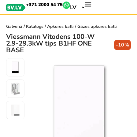
+371 2000 54 75
LV
Galvenā
/
Katalogs
/
Apkures katli
/ Gāzes apkures katli
Viessmann Vitodens 100-W
2.9-29.3kW tips B1HF ONE
-10%
BASE