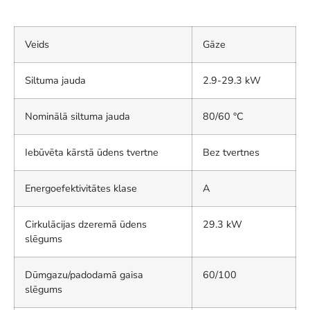
Veids
Gāze
Siltuma jauda
2.9-29.3 kW
Nominālā siltuma jauda
80/60 °C
Iebūvēta kārstā ūdens tvertne
Bez tvertnes
Energoefektivitātes klase
A
Cirkulācijas dzeremā ūdens
29.3 kW
slēgums
Dūmgazu/padodamā gaisa
60/100
slēgums