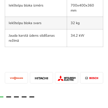
Iekštelpu bloka izmērs
700x400x360
mm
Iekštelpu bloka svars
32 kg
Jauda karstā ūdens sildīšanas
34.2 kW
režīmā