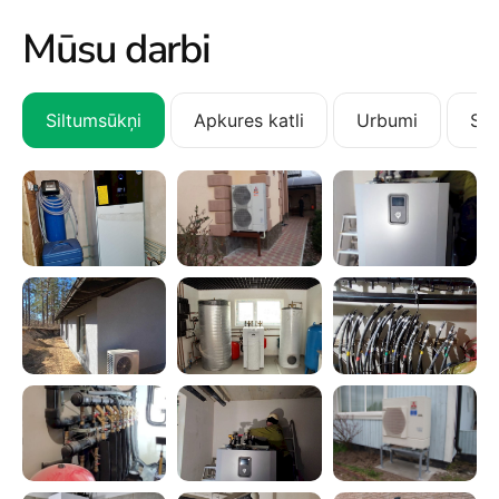
Mūsu darbi
Siltumsūkņi
Apkures katli
Urbumi
San