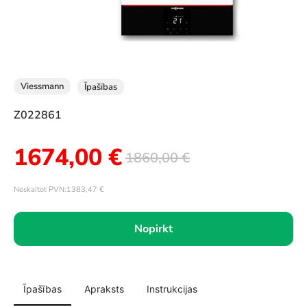
Viessmann
Īpašības
Z022861
1674,00
€
1860,00
€
Neskaitot PVN:
1383,47
€
Nopirkt
Īpašības
Apraksts
Instrukcijas