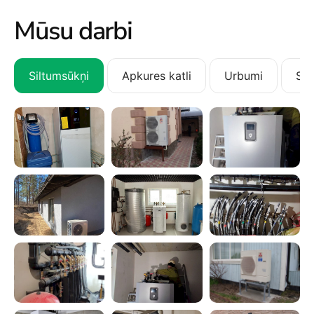
Mūsu darbi
Siltumsūkņi
Apkures katli
Urbumi
San