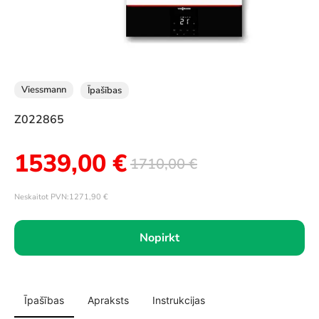
Viessmann
Īpašības
Z022865
1539,00
€
1710,00
€
Neskaitot PVN:
1271,90
€
Nopirkt
Īpašības
Apraksts
Instrukcijas