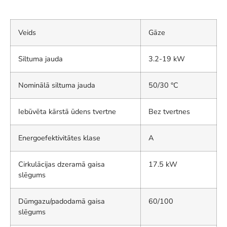
Veids
Gāze
Siltuma jauda
3.2-19 kW
Nominālā siltuma jauda
50/30 °C
Iebūvēta kārstā ūdens tvertne
Bez tvertnes
Energoefektivitātes klase
A
Cirkulācijas dzeramā gaisa
17.5 kW
slēgums
Dūmgazu/padodamā gaisa
60/100
slēgums