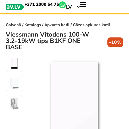
+371 2000 54 75
LV
Galvenā
/
Katalogs
/
Apkures katli
/ Gāzes apkures katli
Viessmann Vitodens 100-W
3.2-19kW tips B1KF ONE
-10%
BASE