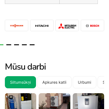
Mūsu darbi
Siltumsūkņi
Apkures katli
Urbumi
San