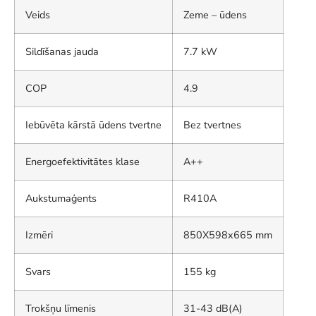
Veids
Zeme – ūdens
Sildīšanas jauda
7.7 kW
COP
4.9
Iebūvēta kārstā ūdens tvertne
Bez tvertnes
Energoefektivitātes klase
A++
Aukstumaģents
R410A
Izmēri
850X598x665 mm
Svars
155 kg
Trokšņu līmenis
31-43 dB(A)