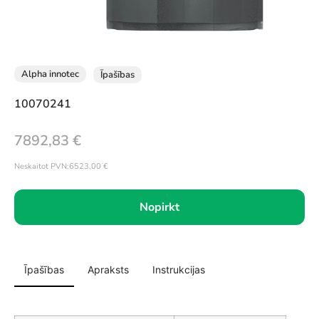
Alpha innotec
Īpašības
10070241
7892,83
€
Neskaitot PVN:
6523,00
€
Nopirkt
Īpašības
Apraksts
Instrukcijas