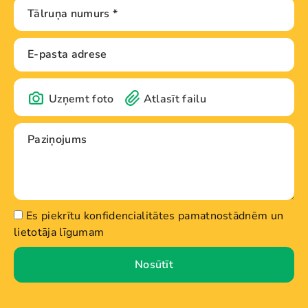
Uzņemt foto
Atlasīt failu
Es piekrītu konfidencialitātes pamatnostādnēm un
lietotāja līgumam
Nosūtīt