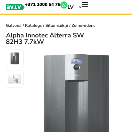
+371 2000 54 75
LV
Galvenā
/
Katalogs
/
Siltumsūkņi
/ Zeme-ūdens
Alpha Innotec Alterra SW
82H3 7.7kW