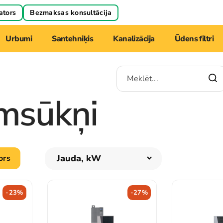
ators
Bezmaksas konsultācija
Urbumi
Santehniķis
Kanalizācija
Ūdens filtri
umsūkņi
Jauda, kW
ors
-23%
-27%