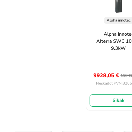
Alpha innotec
Alpha Innote
Alterra SWC 1
9.3kW
9928,05
€
1104
8205
Neskaitot PVN:
Sīkāk