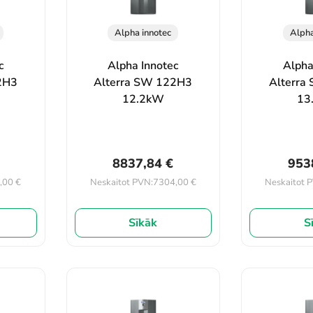
Alpha innotec
Alpha
c
Alpha Innotec
Alpha
2H3
Alterra SW 122H3
Alterra
12.2kW
13
8837,84
€
953
,00
€
7304,00
€
Neskaitot PVN:
Neskaitot 
Sīkāk
S