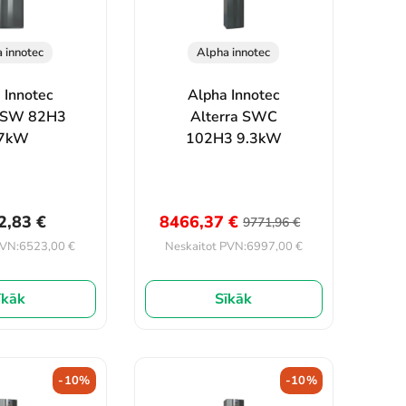
 innotec
Alpha innotec
 Innotec
Alpha Innotec
a SW 82H3
Alterra SWC
.7kW
102H3 9.3kW
2,83
€
8466,37
€
9771,96
€
6523,00
€
6997,00
€
PVN:
Neskaitot PVN:
īkāk
Sīkāk
-10%
-10%