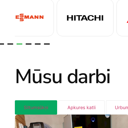
Mūsu darbi
Siltumsūkņi
Apkures katli
Urbum