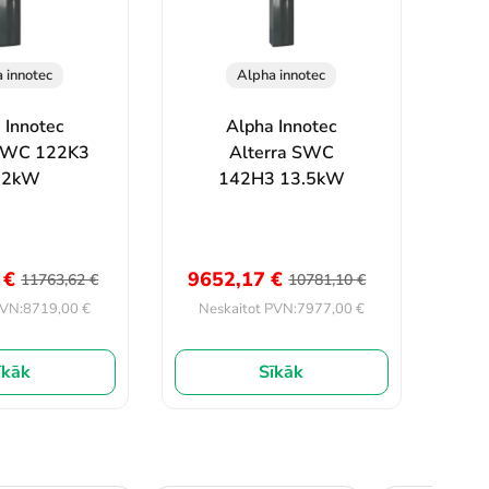
 innotec
Alpha innotec
 Innotec
Alpha Innotec
 SWC 122K3
Alterra SWC
.2kW
142H3 13.5kW
9
€
9652,17
€
11763,62
€
10781,10
€
8719,00
€
7977,00
€
PVN:
Neskaitot PVN:
īkāk
Sīkāk