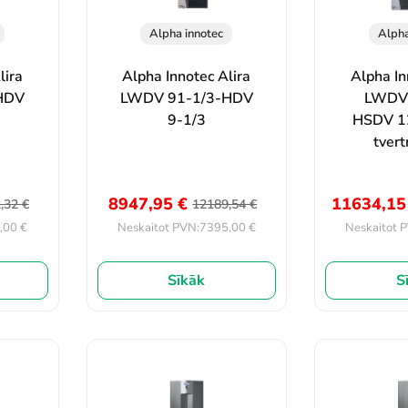
Alpha innotec
Alpha
lira
Alpha Innotec Alira
Alpha In
HDV
LWDV 91-1/3-HDV
LWDV 
9-1/3
HSDV 12
tvert
8947,95
€
11634,1
2,32
€
12189,54
€
,00
€
7395,00
€
Neskaitot PVN:
Neskaitot 
Sīkāk
S