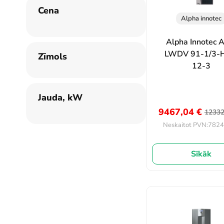
Cena
Alpha innotec
Alpha Innotec A
LWDV 91-1/3-
Zīmols
12-3
Jauda, kW
9467,04
€
1233
7824
Neskaitot PVN:
Sīkāk