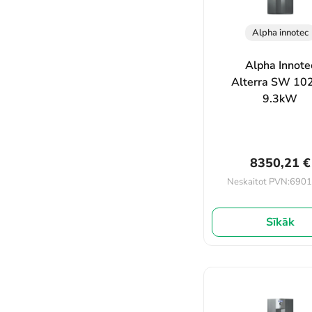
Alpha innotec
Alpha Innote
Alterra SW 10
9.3kW
8350,21
€
6901
Neskaitot PVN:
Sīkāk