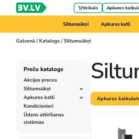
Veikals
Apkures kalkul
Siltumsūkņi
Apkures katli
Galvenā
/
Katalogs
/ Siltumsūkņi
Silt
Preču katalogs
Akcijas preces
Siltumsūkņi
Apkures katli
Apkures kalkulat
Kondicionieri
Ūdens attīrīšanas
sistēmas