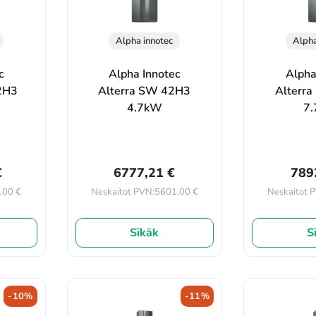
Alpha innotec
Alpha
c
Alpha Innotec
Alpha
2H3
Alterra SW 42H3
Alterr
4.7kW
7
€
6777,21
€
789
,00
€
5601,00
€
Neskaitot PVN:
Neskaitot 
Sīkāk
S
-10%
-11%