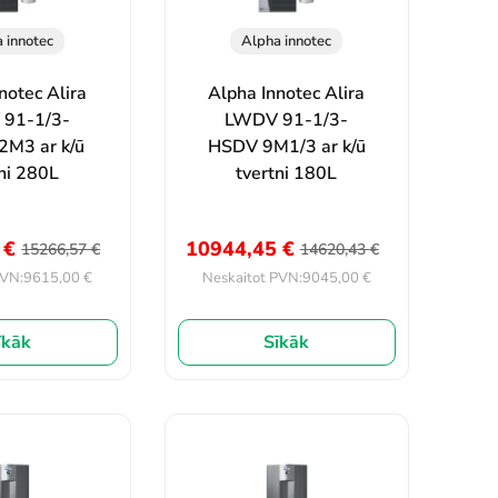
 innotec
Alpha innotec
notec Alira
Alpha Innotec Alira
91-1/3-
LWDV 91-1/3-
M3 ar k/ū
HSDV 9M1/3 ar k/ū
ni 280L
tvertni 180L
5
€
10944,45
€
15266,57
€
14620,43
€
9615,00
€
9045,00
€
PVN:
Neskaitot PVN:
īkāk
Sīkāk