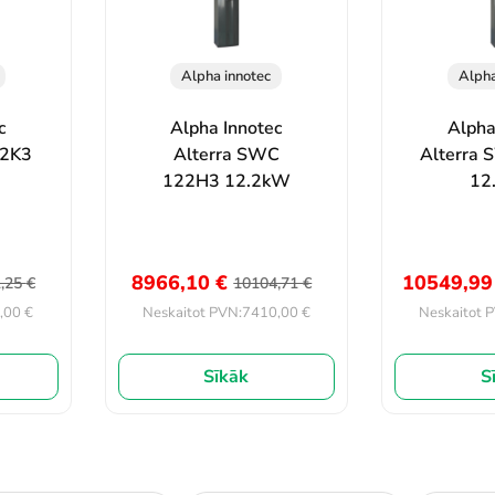
Alpha innotec
Alpha
c
Alpha Innotec
Alpha
02K3
Alterra SWC
Alterra
122H3 12.2kW
12
8966,10
€
10549,9
1,25
€
10104,71
€
,00
€
7410,00
€
Neskaitot PVN:
Neskaitot 
Sīkāk
S