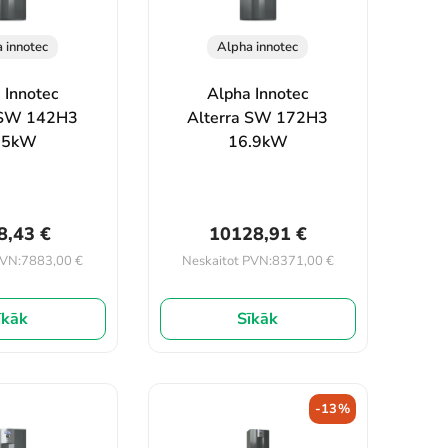
 innotec
Alpha innotec
 Innotec
Alpha Innotec
 SW 142H3
Alterra SW 172H3
.5kW
16.9kW
8,43
€
10128,91
€
7883,00
€
8371,00
€
PVN:
Neskaitot PVN:
īkāk
Sīkāk
-13%