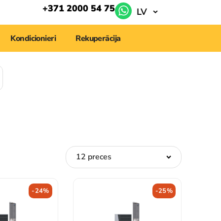
+371 2000 54 75
LV
Kondicionieri
Rekuperācija
-24%
-25%