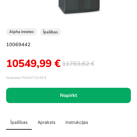
Alpha innotec
Īpašības
10069442
10549,99
€
11763,62
€
Neskaitot PVN:
8719,00
€
Nopirkt
Īpašības
Apraksts
Instrukcijas