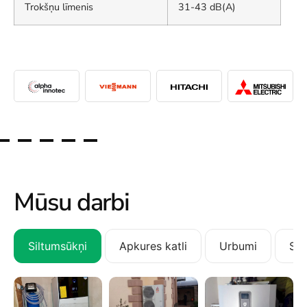
Trokšņu līmenis
31-43 dB(A)
Mūsu darbi
Siltumsūkņi
Apkures katli
Urbumi
San