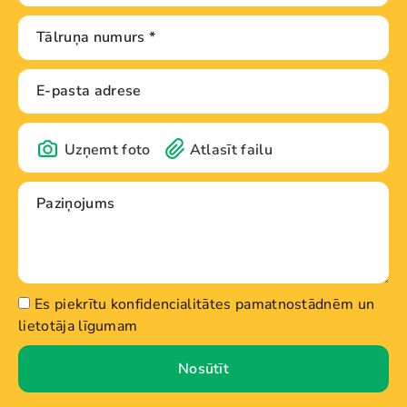
Uzņemt foto
Atlasīt failu
Es piekrītu konfidencialitātes pamatnostādnēm un
lietotāja līgumam
Nosūtīt