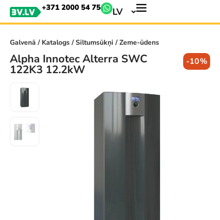
+371 2000 54 75
LV
Galvenā
/
Katalogs
/
Siltumsūkņi
/ Zeme-ūdens
Alpha Innotec Alterra SWC
-10%
122K3 12.2kW