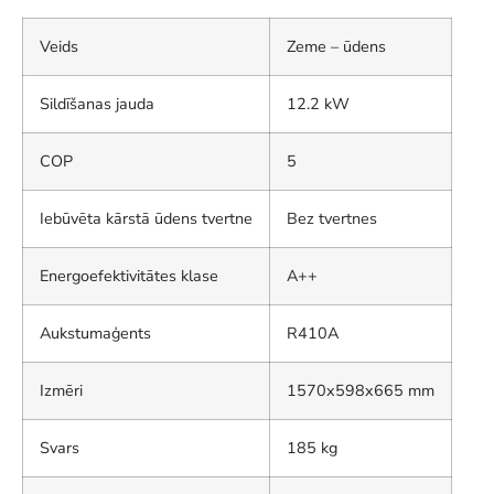
Veids
Zeme – ūdens
Sildīšanas jauda
12.2 kW
COP
5
Iebūvēta kārstā ūdens tvertne
Bez tvertnes
Energoefektivitātes klase
A++
Aukstumaģents
R410A
Izmēri
1570x598x665 mm
Svars
185 kg