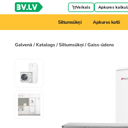
Veikals
Apkures kalkul
Siltumsūkņi
Apkures katli
Galvenā
/
Katalogs
/
Siltumsūkņi
/ Gaiss-ūdens