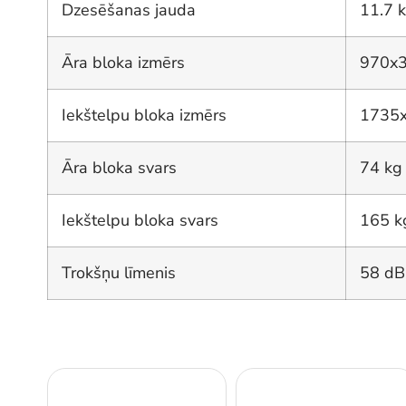
Dzesēšanas jauda
11.7 
Āra bloka izmērs
970x
Iekštelpu bloka izmērs
1735
Āra bloka svars
74 kg
Iekštelpu bloka svars
165 k
Trokšņu līmenis
58 dB