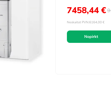
7458,44
€
9
Neskaitot PVN:
6164,00
€
Nopirkt