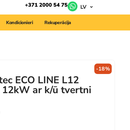
+371 2000 54 75
LV
Kondicionieri
Rekuperācija
-18%
tec ECO LINE L12
 12kW ar k/ū tvertni