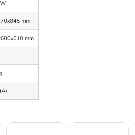
kW
370x845 mm
x600x610 mm
g
(A)