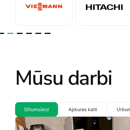
Mūsu darbi
Siltumsūkņi
Apkures katli
Urbum