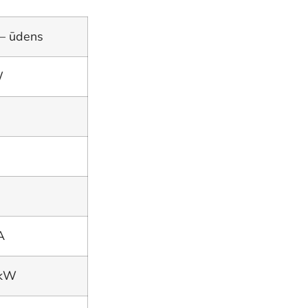
 – ūdens
W
A
 kW