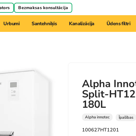
ators
Bezmaksas konsultācija
Urbumi
Santehniķis
Kanalizācija
Ūdens filtri
Alpha Inno
Split-HT12
180L
Alpha innotec
Īpašības
100627HT1201