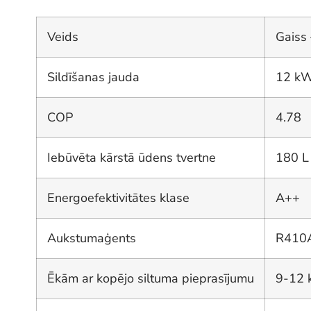
Veids
Gaiss
Sildīšanas jauda
12 k
COP
4.78
Iebūvēta kārstā ūdens tvertne
180 L
Energoefektivitātes klase
A++
Aukstumaģents
R410
Ēkām ar kopējo siltuma pieprasījumu
9-12