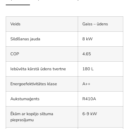
Veids
Gaiss – ūdens
Sildīšanas jauda
8 kW
COP
4.65
Iebūvēta kārstā ūdens tvertne
180 L
Energoefektivitātes klase
A++
Aukstumaģents
R410A
Ēkām ar kopējo siltuma
6-9 kW
pieprasījumu