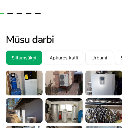
Mūsu darbi
Siltumsūkņi
Apkures katli
Urbumi
San