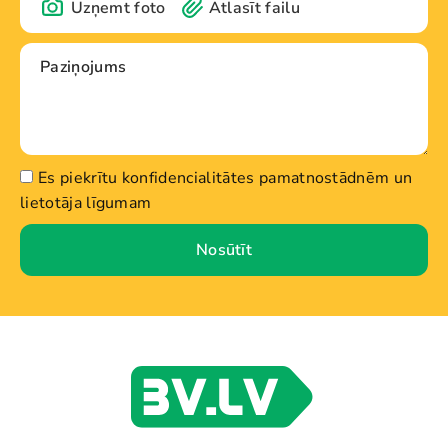
Uzņemt foto
Atlasīt failu
Es piekrītu konfidencialitātes pamatnostādnēm un
lietotāja līgumam
Nosūtīt