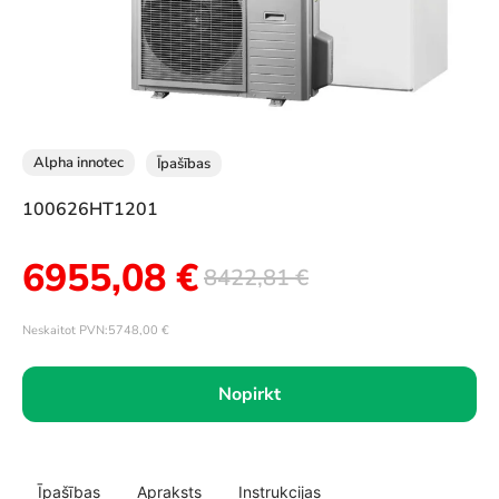
Alpha innotec
Īpašības
100626HT1201
6955,08
€
8422,81
€
Neskaitot PVN:
5748,00
€
Nopirkt
Īpašības
Apraksts
Instrukcijas