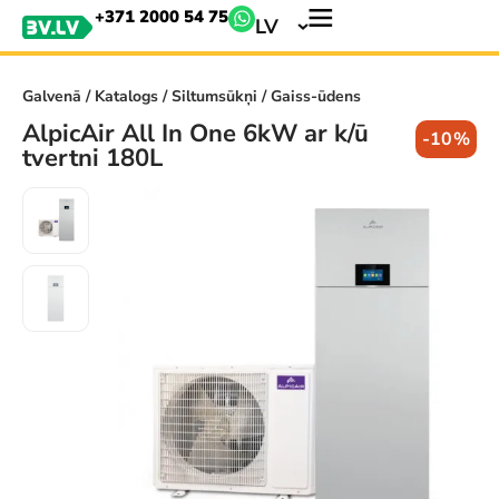
+371 2000 54 75
LV
Galvenā
/
Katalogs
/
Siltumsūkņi
/ Gaiss-ūdens
AlpicAir All In One 6kW ar k/ū
-10%
tvertni 180L