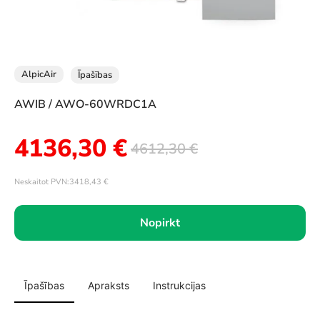
AlpicAir
Īpašības
AWIB / AWO-60WRDC1A
4136,30
€
4612,30
€
Neskaitot PVN:
3418,43
€
Nopirkt
Īpašības
Apraksts
Instrukcijas