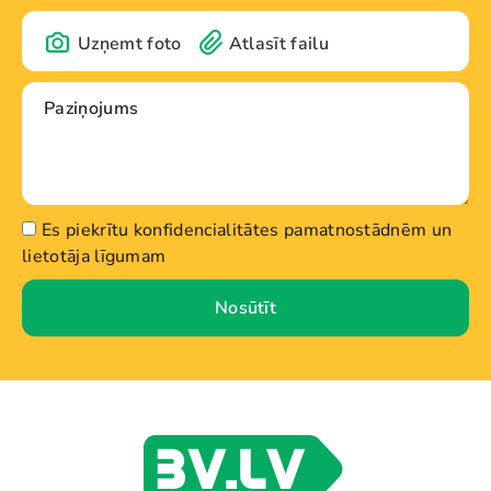
Uzņemt foto
Atlasīt failu
Es piekrītu konfidencialitātes pamatnostādnēm un
lietotāja līgumam
Nosūtīt