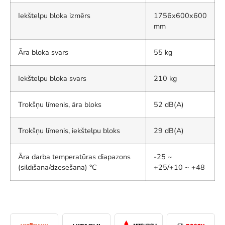
Iekštelpu bloka izmērs
1756x600x600
mm
Āra bloka svars
55 kg
Iekštelpu bloka svars
210 kg
Trokšņu līmenis, āra bloks
52 dB(A)
Trokšņu līmenis, iekštelpu bloks
29 dB(A)
Āra darba temperatūras diapazons
-25 ~
(sildīšana/dzesēšana) °C
+25/+10 ~ +48