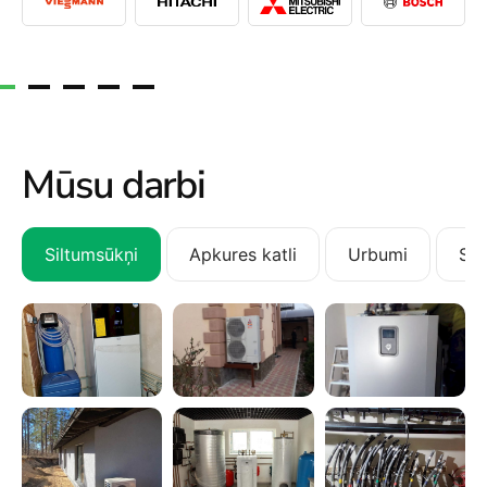
Mūsu darbi
Siltumsūkņi
Apkures katli
Urbumi
San