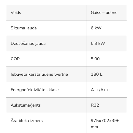
Veids
Gaiss – ūdens
Siltuma jauda
6 kW
Dzesēšanas jauda
5.8 kW
COP
5.00
Iebūvēta kārstā ūdens tvertne
180 L
Energoefektivitātes klase
A++/A+++
Aukstumaģents
R32
Āra bloka izmērs
975x702x396
mm