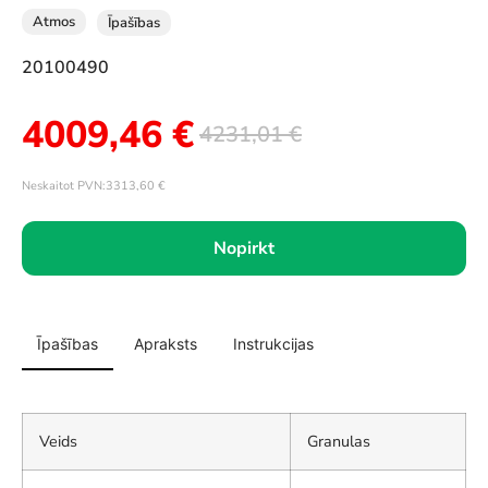
Atmos
Īpašības
20100490
4009,46
€
4231,01
€
Neskaitot PVN:
3313,60
€
Nopirkt
Īpašības
Apraksts
Instrukcijas
Veids
Granulas