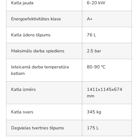
Katla jauda
6-20 kW
Energoefektivitātes klase
A+
Katla ūdens tilpums
76 L
Maksimāls darba spiediens
2.5 bar
Ieteicamā darba temperatūra
80-90 °C
katlam
Katla izmērs
1411x1145x674
mm
Katla svars
345 kg
Degvielas tvertnes tilpums
175 L