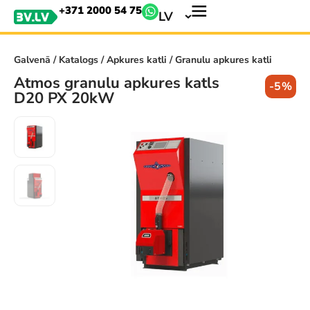
+371 2000 54 75
LV
Galvenā
/
Katalogs
/
Apkures katli
/ Granulu apkures katli
Atmos granulu apkures katls
-5%
D20 PX 20kW