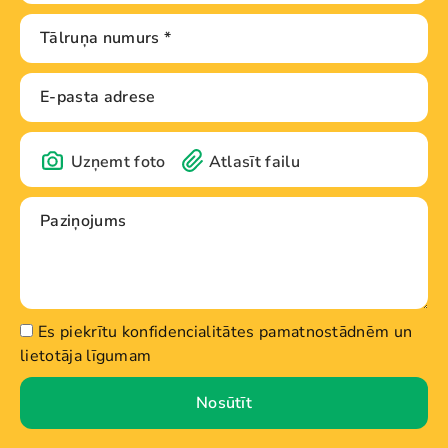
Uzņemt foto
Atlasīt failu
Es piekrītu konfidencialitātes pamatnostādnēm un
lietotāja līgumam
Nosūtīt