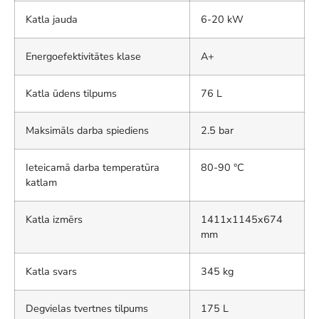
Katla jauda
6-20 kW
Energoefektivitātes klase
A+
Katla ūdens tilpums
76 L
Maksimāls darba spiediens
2.5 bar
Ieteicamā darba temperatūra
80-90 °C
katlam
Katla izmērs
1411x1145x674
mm
Katla svars
345 kg
Degvielas tvertnes tilpums
175 L