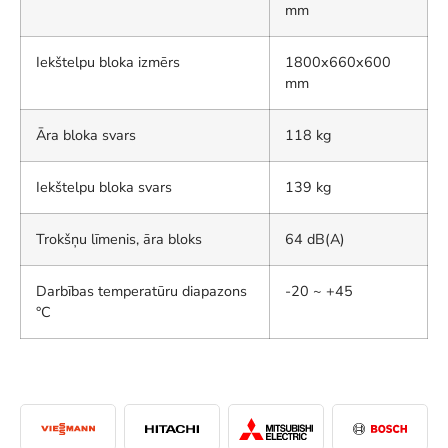
mm
Iekštelpu bloka izmērs
1800x660x600
mm
Āra bloka svars
118 kg
Iekštelpu bloka svars
139 kg
Trokšņu līmenis, āra bloks
64 dB(A)
Darbības temperatūru diapazons
-20 ~ +45
°C