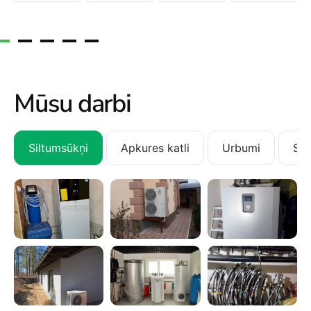
Mūsu darbi
Siltumsūkņi
Apkures katli
Urbumi
San