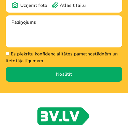
Uzņemt foto
Atlasīt failu
Es piekrītu konfidencialitātes pamatnostādnēm un
lietotāja līgumam
Nosūtīt