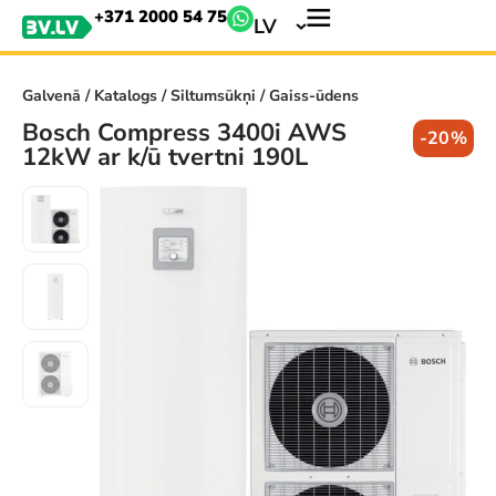
+371 2000 54 75
LV
Galvenā
/
Katalogs
/
Siltumsūkņi
/ Gaiss-ūdens
Bosch Compress 3400i AWS
-20%
12kW ar k/ū tvertni 190L