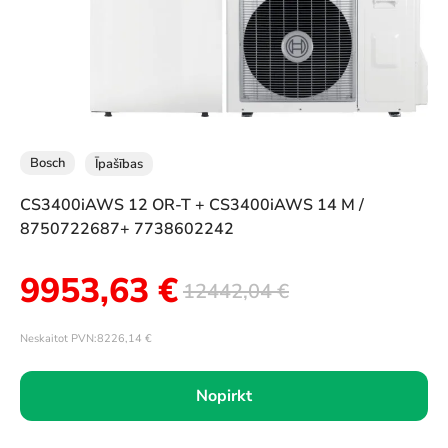
Bosch
Īpašības
CS3400iAWS 12 OR-T + CS3400iAWS 14 M /
8750722687+ 7738602242
9953,63
€
12442,04
€
Neskaitot PVN:
8226,14
€
Nopirkt