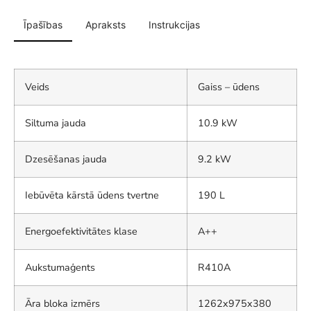
Īpašības
Apraksts
Instrukcijas
Veids
Gaiss – ūdens
Siltuma jauda
10.9 kW
Dzesēšanas jauda
9.2 kW
Iebūvēta kārstā ūdens tvertne
190 L
Energoefektivitātes klase
A++
Aukstumaģents
R410A
Āra bloka izmērs
1262x975x380