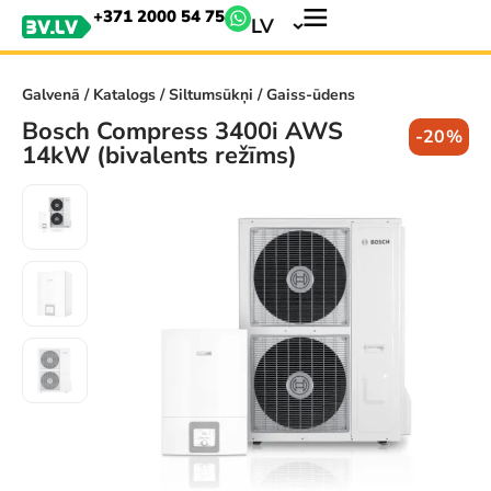
+371 2000 54 75
LV
Galvenā
/
Katalogs
/
Siltumsūkņi
/ Gaiss-ūdens
Bosch Compress 3400i AWS
-20%
14kW (bivalents režīms)