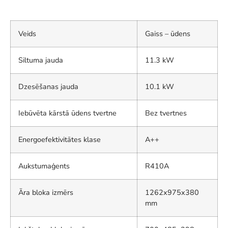
Veids
Gaiss – ūdens
Siltuma jauda
11.3 kW
Dzesēšanas jauda
10.1 kW
Iebūvēta kārstā ūdens tvertne
Bez tvertnes
Energoefektivitātes klase
A++
Aukstumaģents
R410A
Āra bloka izmērs
1262x975x380
mm