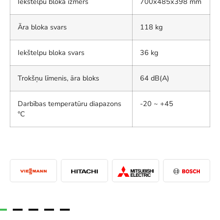
Iekštelpu bloka izmērs
700x485x398 mm
Āra bloka svars
118 kg
Iekštelpu bloka svars
36 kg
Trokšņu līmenis, āra bloks
64 dB(A)
Darbības temperatūru diapazons
-20 ~ +45
°C