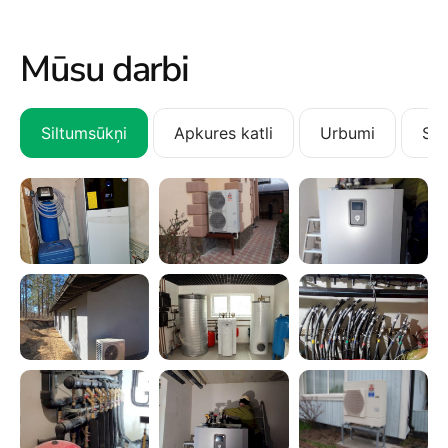
Mūsu darbi
Siltumsūkņi
Apkures katli
Urbumi
San