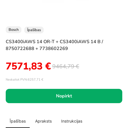
Bosch
Īpašības
CS3400iAWS 14 OR-T + CS3400iAWS 14 B /
8750722688 + 7738602269
7571,83
€
9464,79
€
Neskaitot PVN:
6257,71
€
Nopirkt
Īpašības
Apraksts
Instrukcijas