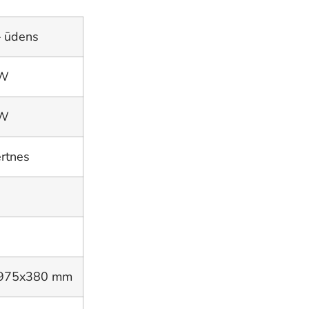
– ūdens
kW
kW
ertnes
975x380 mm