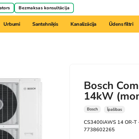
ators
Bezmaksas konsultācija
Urbumi
Santehniķis
Kanalizācija
Ūdens filtri
Bosch Com
14kW (mono
Bosch
Īpašības
CS3400iAWS 14 OR-T 
7738602265