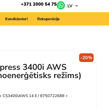
+371 2000 54 75
LV
Kondicionieri
Rekuperācija
-20%
press 3400i AWS
enerģētisks režīms)
+ CS3400iAWS 14 E / 8750722688 +