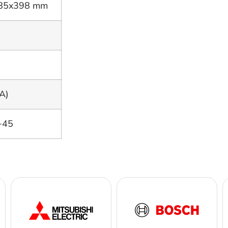
85x398 mm
A)
+45