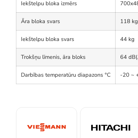
Iekštelpu bloka izmērs
700x4
Āra bloka svars
118 kg
Iekštelpu bloka svars
44 kg
Trokšņu līmenis, āra bloks
64 dB(
Darbības temperatūru diapazons °C
-20 ~ 