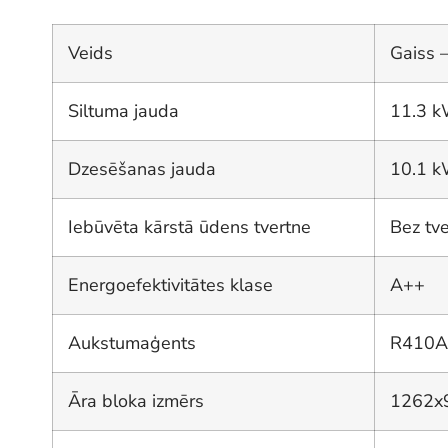
Veids
Gaiss 
Siltuma jauda
11.3 
Dzesēšanas jauda
10.1 
Iebūvēta kārstā ūdens tvertne
Bez tv
Energoefektivitātes klase
A++
Aukstumaģents
R410A
Āra bloka izmērs
1262x