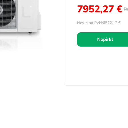
7952,27
€
9
Neskaitot PVN:
6572,12
€
Nopirkt