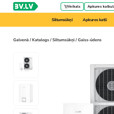
Veikals
Apkures kalkul
Siltumsūkņi
Apkures katli
Galvenā
/
Katalogs
/
Siltumsūkņi
/ Gaiss-ūdens