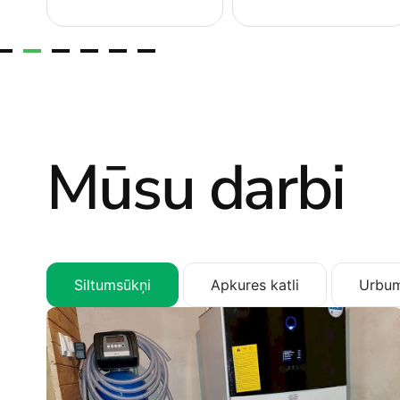
Mūsu darbi
Siltumsūkņi
Apkures katli
Urbum