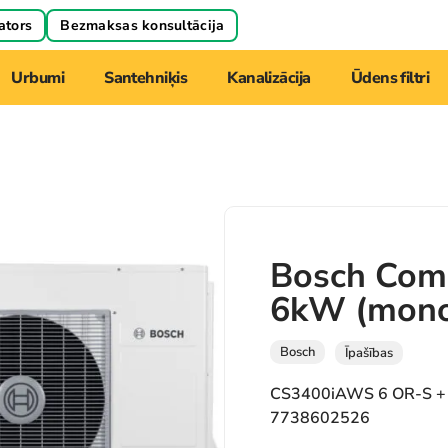
ators
Bezmaksas konsultācija
Urbumi
Santehniķis
Kanalizācija
Ūdens filtri
Bosch Com
6kW (monoe
Bosch
Īpašības
CS3400iAWS 6 OR-S +
7738602526