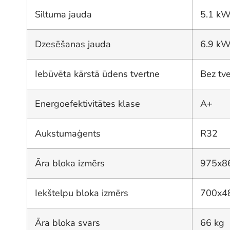
Siltuma jauda
5.1 k
Dzesēšanas jauda
6.9 k
Iebūvēta kārstā ūdens tvertne
Bez tv
Energoefektivitātes klase
A+
Aukstumaģents
R32
Āra bloka izmērs
975x8
Iekštelpu bloka izmērs
700x4
Āra bloka svars
66 kg