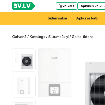
Veikals
Apkures kalkul
Siltumsūkņi
Apkures katli
Galvenā
/
Katalogs
/
Siltumsūkņi
/ Gaiss-ūdens