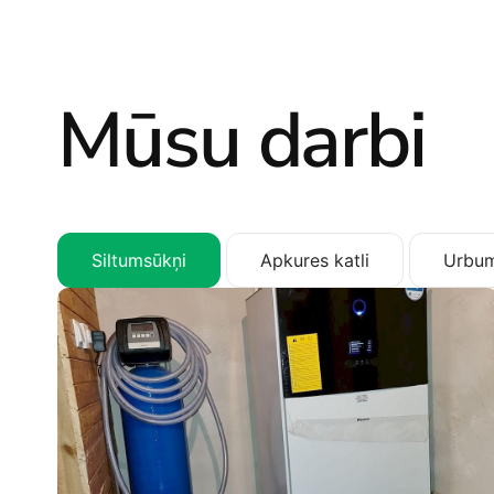
Mūsu darbi
Siltumsūkņi
Apkures katli
Urbum