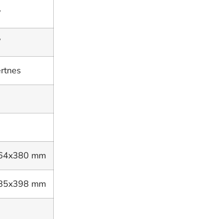
W
W
ertnes
64x380 mm
85x398 mm