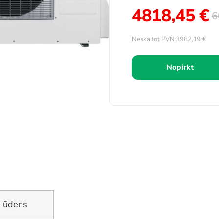
4818,45
€
6
Neskaitot PVN:
3982,19
€
Nopirkt
– ūdens