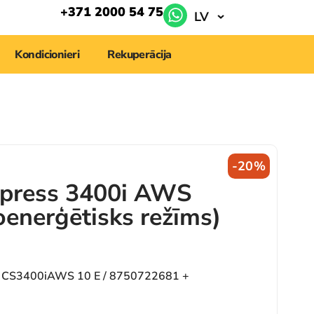
+371 2000 54 75
LV
Kondicionieri
Rekuperācija
-20%
press 3400i AWS
nerģētisks režīms)
 CS3400iAWS 10 E / 8750722681 +