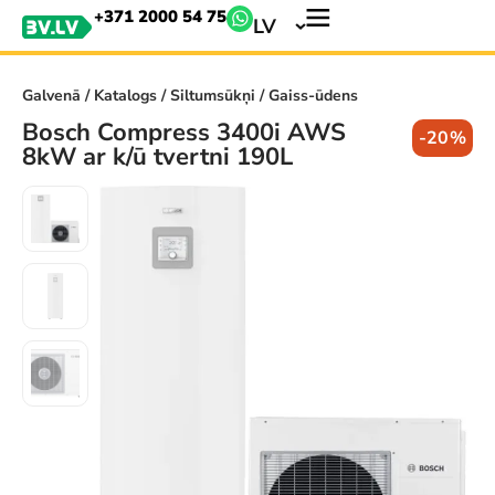
+371 2000 54 75
LV
Galvenā
/
Katalogs
/
Siltumsūkņi
/ Gaiss-ūdens
Bosch Compress 3400i AWS
-20%
8kW ar k/ū tvertni 190L