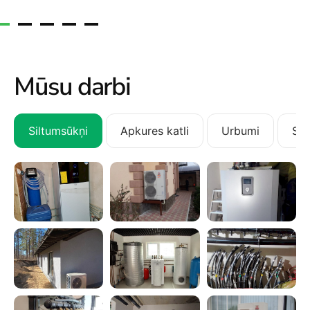
Mūsu darbi
Siltumsūkņi
Apkures katli
Urbumi
San