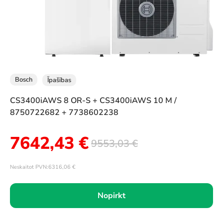
Bosch
Īpašības
CS3400iAWS 8 OR-S + CS3400iAWS 10 M /
8750722682 + 7738602238
7642,43
€
9553,03
€
Neskaitot PVN:
6316,06
€
Nopirkt