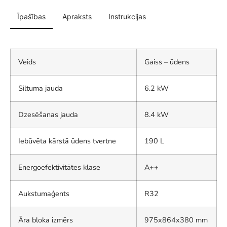
Īpašības
Apraksts
Instrukcijas
Veids
Gaiss – ūdens
Siltuma jauda
6.2 kW
Dzesēšanas jauda
8.4 kW
Iebūvēta kārstā ūdens tvertne
190 L
Energoefektivitātes klase
A++
Aukstumaģents
R32
Āra bloka izmērs
975x864x380 mm