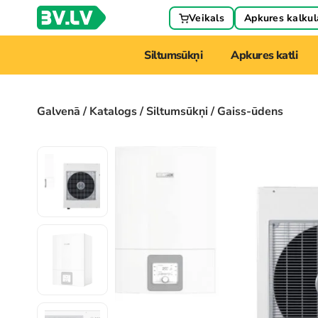
Veikals
Apkures kalkul
Siltumsūkņi
Apkures katli
Galvenā
/
Katalogs
/
Siltumsūkņi
/ Gaiss-ūdens