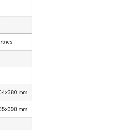
W
W
ertnes
64x380 mm
85x398 mm