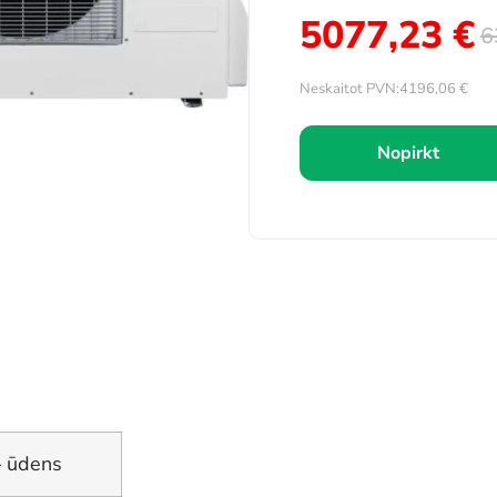
5077,23
€
6
Neskaitot PVN:
4196,06
€
Nopirkt
– ūdens