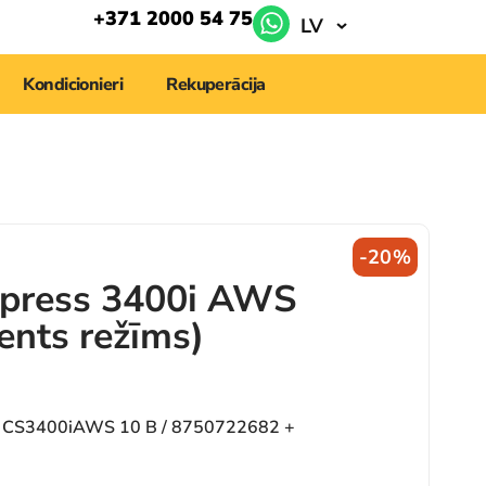
+371 2000 54 75
LV
Kondicionieri
Rekuperācija
-20%
press 3400i AWS
ents režīms)
 CS3400iAWS 10 B / 8750722682 +