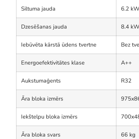
Siltuma jauda
6.2 k
Dzesēšanas jauda
8.4 k
Iebūvēta kārstā ūdens tvertne
Bez tv
Energoefektivitātes klase
A++
Aukstumaģents
R32
Āra bloka izmērs
975x8
Iekštelpu bloka izmērs
700x4
Āra bloka svars
66 kg