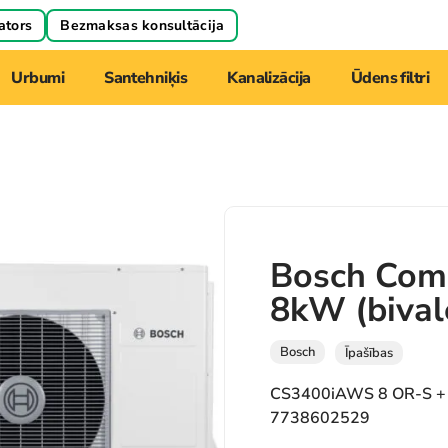
ators
Bezmaksas konsultācija
Urbumi
Santehniķis
Kanalizācija
Ūdens filtri
Bosch Com
8kW (bival
Bosch
Īpašības
CS3400iAWS 8 OR-S +
7738602529