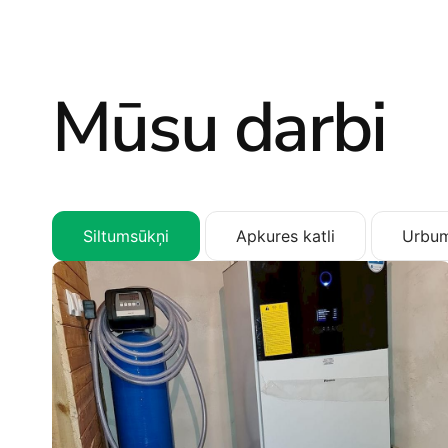
Mūsu darbi
Siltumsūkņi
Apkures katli
Urbum