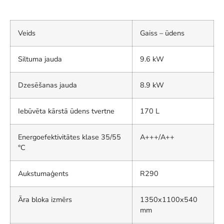
Veids
Gaiss – ūdens
Siltuma jauda
9.6 kW
Dzesēšanas jauda
8.9 kW
Iebūvēta kārstā ūdens tvertne
170 L
Energoefektivitātes klase 35/55
A+++/A++
°C
Aukstumaģents
R290
Āra bloka izmērs
1350x1100x540
mm