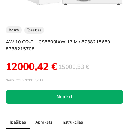
Bosch
Īpašības
AW 10 OR-T + CS5800iAW 12 M / 8738215689 +
8738215708
12000,42
€
15000,53
€
Neskaitot PVN:
9917,70
€
Nopirkt
Īpašības
Apraksts
Instrukcijas