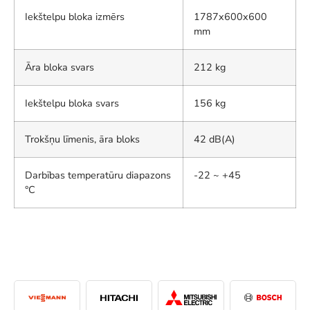
Iekštelpu bloka izmērs
1787x600x600
mm
Āra bloka svars
212 kg
Iekštelpu bloka svars
156 kg
Trokšņu līmenis, āra bloks
42 dB(A)
Darbības temperatūru diapazons
-22 ~ +45
°C