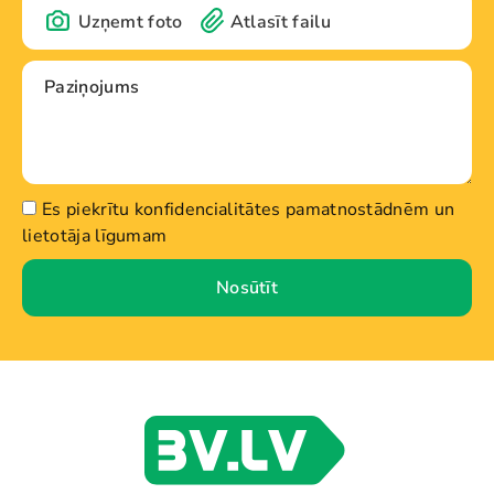
Uzņemt foto
Atlasīt failu
Es piekrītu konfidencialitātes pamatnostādnēm un
lietotāja līgumam
Nosūtīt