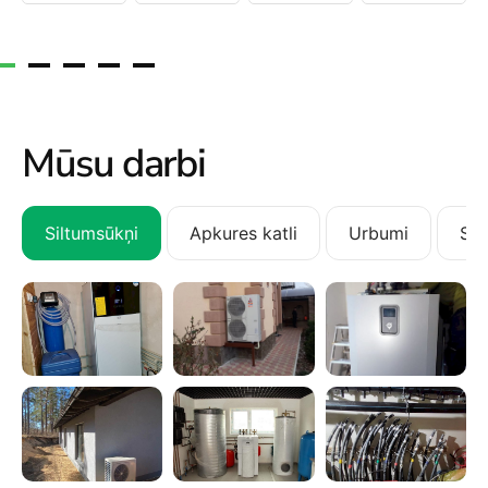
Mūsu darbi
Siltumsūkņi
Apkures katli
Urbumi
San