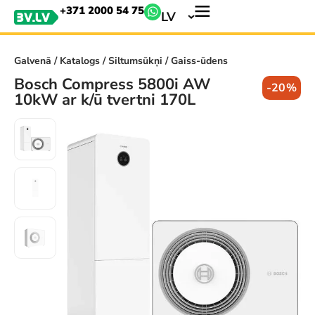
+371 2000 54 75
LV
Galvenā
/
Katalogs
/
Siltumsūkņi
/ Gaiss-ūdens
Bosch Compress 5800i AW
-20%
10kW ar k/ū tvertni 170L