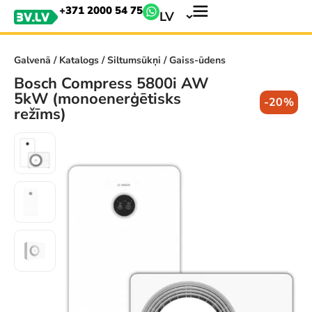
+371 2000 54 75
LV
Galvenā
/
Katalogs
/
Siltumsūkņi
/ Gaiss-ūdens
Bosch Compress 5800i AW
5kW (monoenerģētisks
-20%
režīms)