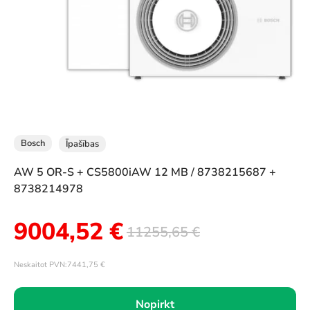
Bosch
Īpašības
AW 5 OR-S + CS5800iAW 12 MB / 8738215687 +
8738214978
9004,52
€
11255,65
€
Neskaitot PVN:
7441,75
€
Nopirkt