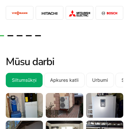
Mūsu darbi
Siltumsūkņi
Apkures katli
Urbumi
San