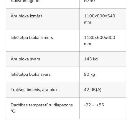
Aukstumaģents
R290
Āra bloka izmērs
1100x800x540
mm
Iekštelpu bloka izmērs
1180x600x600
mm
Āra bloka svars
143 kg
Iekštelpu bloka svars
90 kg
Trokšņu līmenis, āra bloks
42 dB(A)
Darbības temperatūru diapazons
-22 ~ +55
°C