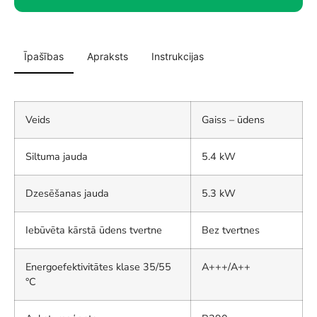
Īpašības
Apraksts
Instrukcijas
Veids
Gaiss – ūdens
Siltuma jauda
5.4 kW
Dzesēšanas jauda
5.3 kW
Iebūvēta kārstā ūdens tvertne
Bez tvertnes
Energoefektivitātes klase 35/55
A+++/A++
°C