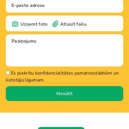
Uzņemt foto
Atlasīt failu
Es piekrītu konfidencialitātes pamatnostādnēm un
lietotāja līgumam
Nosūtīt