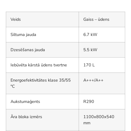
Veids
Gaiss – ūdens
Siltuma jauda
6.7 kW
Dzesēšanas jauda
5.5 kW
Iebūvēta kārstā ūdens tvertne
170 L
Energoefektivitātes klase 35/55
A+++/A++
°C
Aukstumaģents
R290
Āra bloka izmērs
1100x800x540
mm