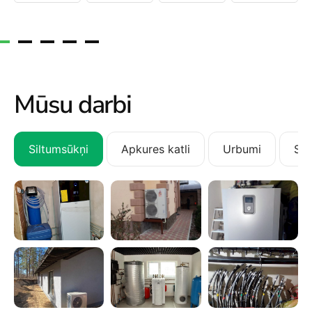
Mūsu darbi
Siltumsūkņi
Apkures katli
Urbumi
San