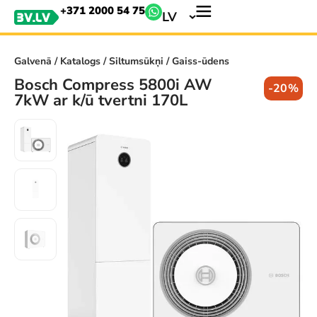
+371 2000 54 75
LV
Galvenā
/
Katalogs
/
Siltumsūkņi
/ Gaiss-ūdens
Bosch Compress 5800i AW
-20%
7kW ar k/ū tvertni 170L