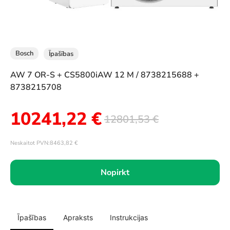
Bosch
Īpašības
AW 7 OR-S + CS5800iAW 12 M / 8738215688 +
8738215708
10241,22
€
12801,53
€
Neskaitot PVN:
8463,82
€
Nopirkt
Īpašības
Apraksts
Instrukcijas