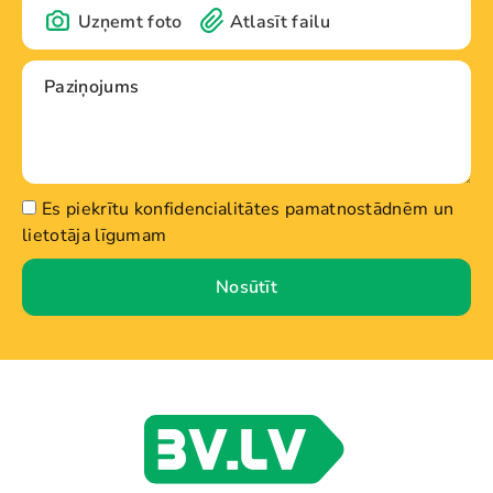
Uzņemt foto
Atlasīt failu
Es piekrītu konfidencialitātes pamatnostādnēm un
lietotāja līgumam
Nosūtīt