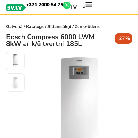
+371 2000 54 75
LV
Galvenā
/
Katalogs
/
Siltumsūkņi
/ Zeme-ūdens
Bosch Compress 6000 LWM
-27%
8kW ar k/ū tvertni 185L