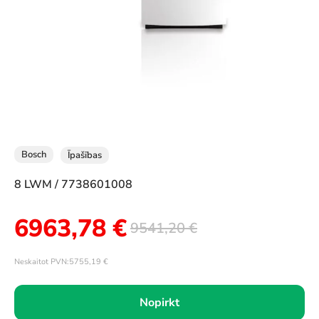
Bosch
Īpašības
8 LWM / 7738601008
6963,78
€
9541,20
€
Neskaitot PVN:
5755,19
€
Nopirkt