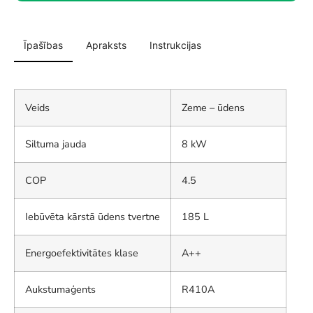
Īpašības
Apraksts
Instrukcijas
Veids
Zeme – ūdens
Siltuma jauda
8 kW
COP
4.5
Iebūvēta kārstā ūdens tvertne
185 L
Energoefektivitātes klase
A++
Aukstumaģents
R410A