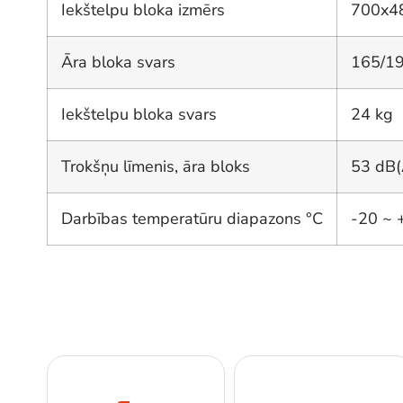
Iekštelpu bloka izmērs
700x4
Āra bloka svars
165/19
Iekštelpu bloka svars
24 kg
Trokšņu līmenis, āra bloks
53 dB(
Darbības temperatūru diapazons °C
-20 ~ 