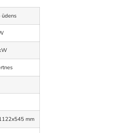
– ūdens
kW
 kW
ertnes
1122x545 mm