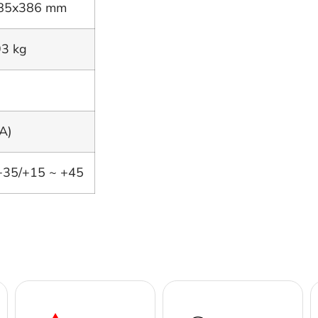
85x386 mm
3 kg
A)
+35/+15 ~ +45