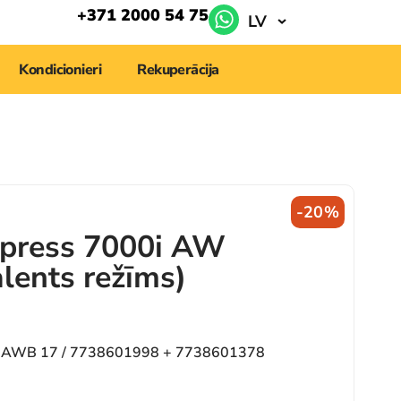
+371 2000 54 75
LV
Kondicionieri
Rekuperācija
-20%
press 7000i AW
lents režīms)
 AWB 17 / 7738601998 + 7738601378