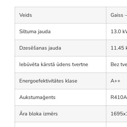
Veids
Gaiss 
Siltuma jauda
13.0 
Dzesēšanas jauda
11.45
Iebūvēta kārstā ūdens tvertne
Bez tv
Energoefektivitātes klase
A++
Aukstumaģents
R410A
Āra bloka izmērs
1695x