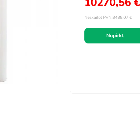
10270,56
€
Neskaitot PVN:
8488,07
€
Nopirkt