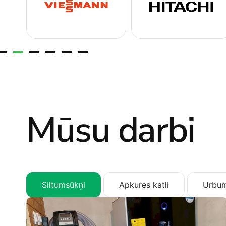
Mūsu darbi
Siltumsūkņi
Apkures katli
Urbum