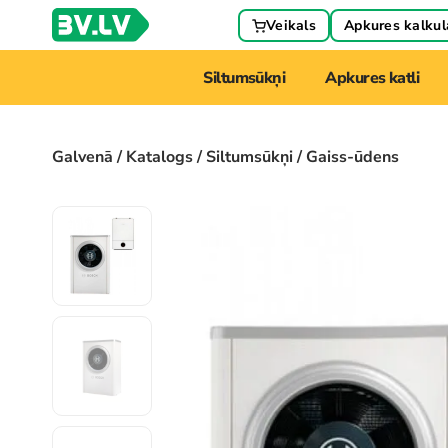
Veikals
Apkures kalkul
Siltumsūkņi
Apkures katli
Galvenā
/
Katalogs
/
Siltumsūkņi
/ Gaiss-ūdens