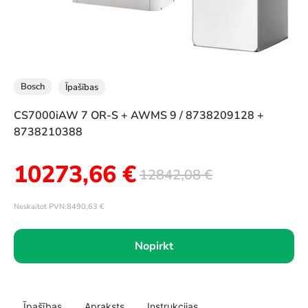
Bosch
Īpašības
CS7000iAW 7 OR-S + AWMS 9 / 8738209128 +
8738210388
10273,66
€
12842,08
€
Neskaitot PVN:
8490,63
€
Nopirkt
Īpašības
Apraksts
Instrukcijas