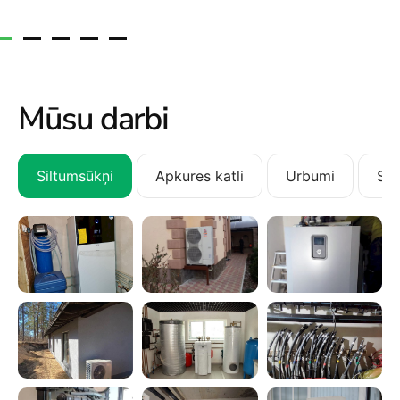
Mūsu darbi
Siltumsūkņi
Apkures katli
Urbumi
San