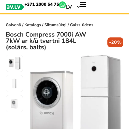
+371 2000 54 75
LV
Galvenā
/
Katalogs
/
Siltumsūkņi
/ Gaiss-ūdens
Bosch Compress 7000i AW
7kW ar k/ū tvertni 184L
-20%
(solārs, balts)