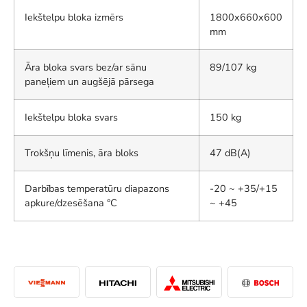
Iekštelpu bloka izmērs
1800x660x600
mm
Āra bloka svars bez/ar sānu
89/107 kg
paneļiem un augšējā pārsega
Iekštelpu bloka svars
150 kg
Trokšņu līmenis, āra bloks
47 dB(A)
Darbības temperatūru diapazons
-20 ~ +35/+15
apkure/dzesēšana °C
~ +45