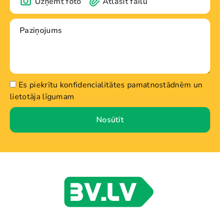
Uzņemt foto
Atlasīt failu
Es piekrītu konfidencialitātes pamatnostādnēm un
lietotāja līgumam
Nosūtīt