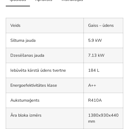
Veids
Gaiss – ūdens
Siltuma jauda
5.9 kW
Dzesēšanas jauda
7.13 kW
Iebūvēta kārstā ūdens tvertne
184 L
Energoefektivitātes klase
A++
Aukstumaģents
R410A
Āra bloka izmērs
1380x930x440
mm