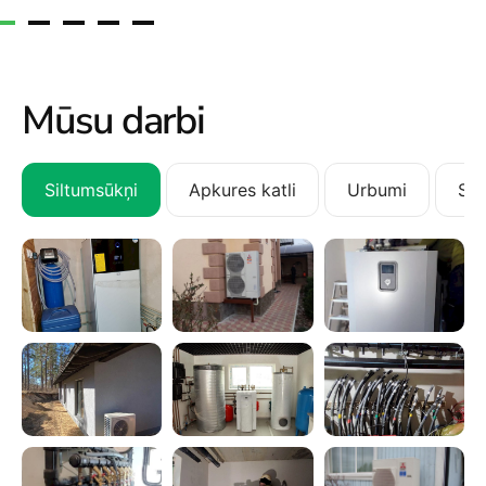
Mūsu darbi
Siltumsūkņi
Apkures katli
Urbumi
San