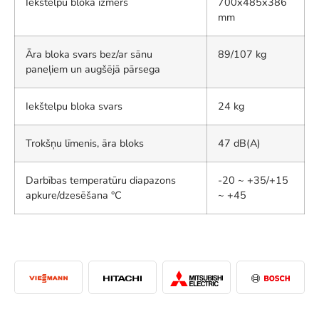
Iekštelpu bloka izmērs
700x485x386
mm
Āra bloka svars bez/ar sānu
89/107 kg
paneļiem un augšējā pārsega
Iekštelpu bloka svars
24 kg
Trokšņu līmenis, āra bloks
47 dB(A)
Darbības temperatūru diapazons
-20 ~ +35/+15
apkure/dzesēšana °C
~ +45