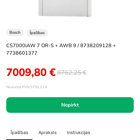
Bosch
Īpašības
CS7000iAW 7 OR-S + AWB 9 / 8738209128 +
7738601377
7009,80
€
8762,25
€
Neskaitot PVN:
5793,22
€
Nopirkt
Īpašības
Apraksts
Instrukcijas