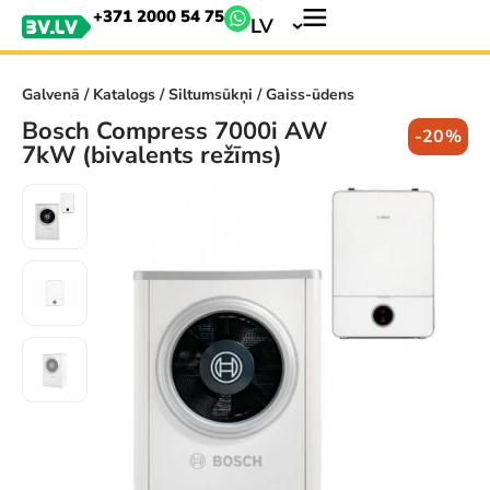
+371 2000 54 75
LV
Galvenā
/
Katalogs
/
Siltumsūkņi
/ Gaiss-ūdens
Bosch Compress 7000i AW
-20%
7kW (bivalents režīms)