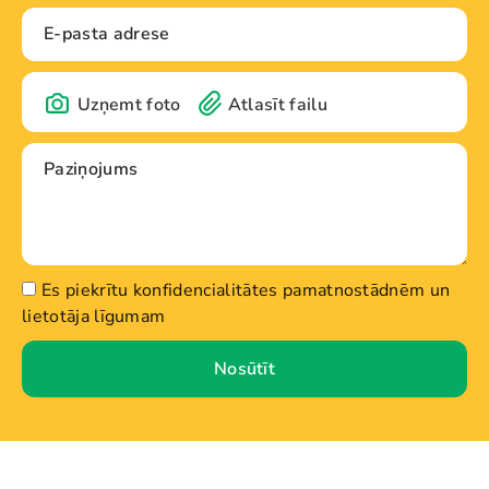
Uzņemt foto
Atlasīt failu
Es piekrītu konfidencialitātes pamatnostādnēm un
lietotāja līgumam
Nosūtīt