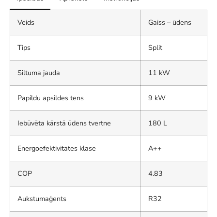
Veids
Gaiss – ūdens
Tips
Split
Siltuma jauda
11 kW
Papildu apsildes tens
9 kW
Iebūvēta kārstā ūdens tvertne
180 L
Energoefektivitātes klase
A++
COP
4.83
Aukstumaģents
R32