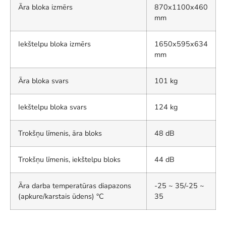
Āra bloka izmērs
870x1100x460
mm
Iekštelpu bloka izmērs
1650x595x634
mm
Āra bloka svars
101 kg
Iekštelpu bloka svars
124 kg
Trokšņu līmenis, āra bloks
48 dB
Trokšņu līmenis, iekštelpu bloks
44 dB
Āra darba temperatūras diapazons
-25 ~ 35/-25 ~
(apkure/karstais ūdens) °C
35