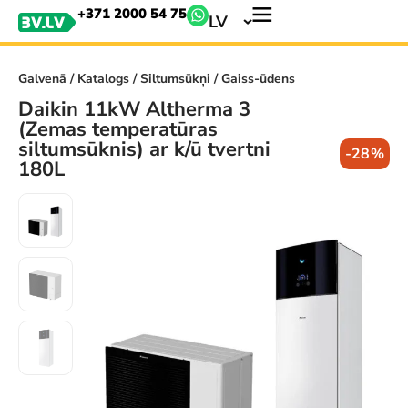
+371 2000 54 75
LV
Galvenā
/
Katalogs
/
Siltumsūkņi
/ Gaiss-ūdens
Daikin 11kW Altherma 3
(Zemas temperatūras
siltumsūknis) ar k/ū tvertni
-28%
180L