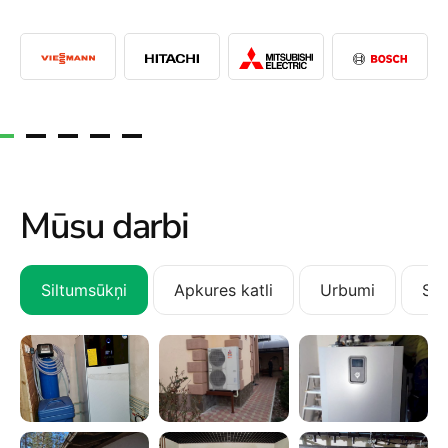
Mūsu darbi
Siltumsūkņi
Apkures katli
Urbumi
San