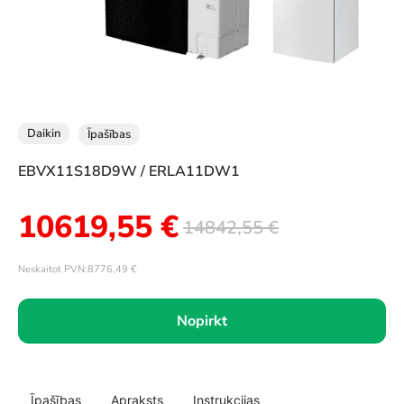
Daikin
Īpašības
EBVX11S18D9W / ERLA11DW1
10619,55
€
14842,55
€
Neskaitot PVN:
8776,49
€
Nopirkt
Īpašības
Apraksts
Instrukcijas