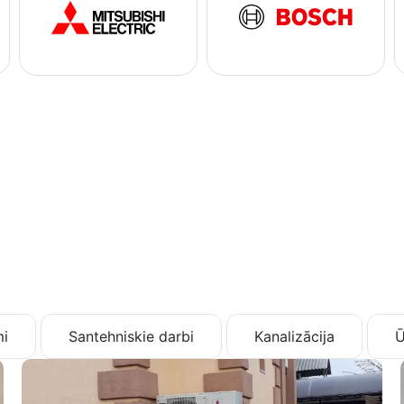
i
Santehniskie darbi
Kanalizācija
Ū