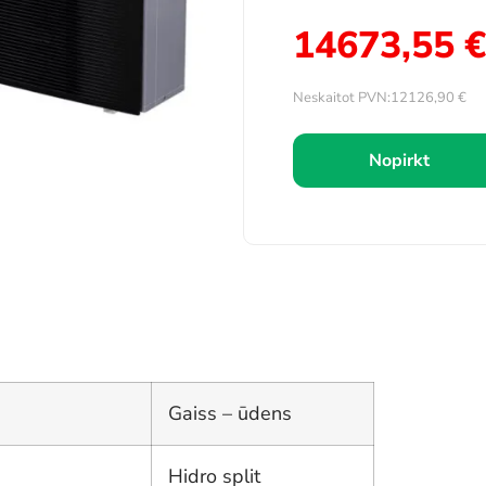
14673,55
€
Neskaitot PVN:
12126,90
€
Nopirkt
Gaiss – ūdens
Hidro split