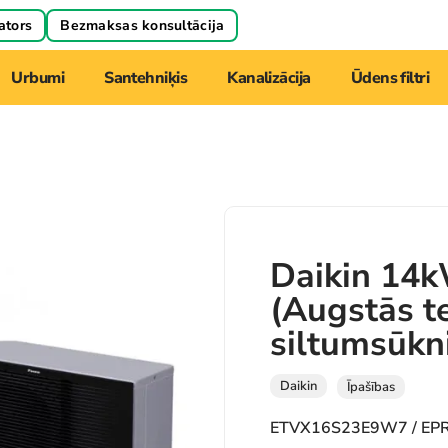
ators
Bezmaksas konsultācija
Urbumi
Santehniķis
Kanalizācija
Ūdens filtri
Daikin 14
(Augstās t
siltumsūkni
Daikin
Īpašības
ETVX16S23E9W7 / E