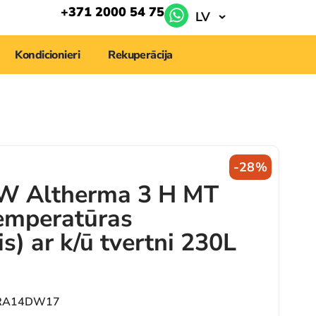
+371 2000 54 75
LV
Kondicionieri
Rekuperācija
-28%
kW Altherma 3 H MT
emperatūras
s) ar k/ū tvertni 230L
PRA14DW17