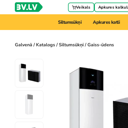
Veikals
Apkures kalkul
Siltumsūkņi
Apkures katli
Galvenā
/
Katalogs
/
Siltumsūkņi
/ Gaiss-ūdens