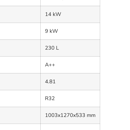
14 kW
9 kW
230 L
A++
4.81
R32
1003x1270x533 mm