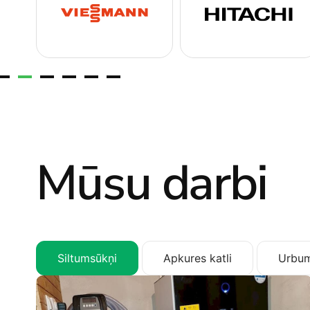
Mūsu darbi
Siltumsūkņi
Apkures katli
Urbum