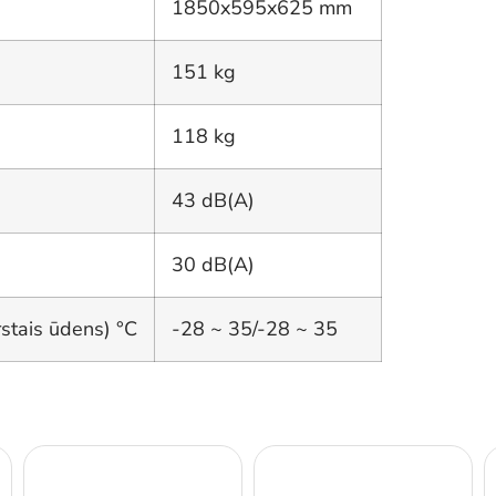
1850x595x625 mm
151 kg
118 kg
43 dB(A)
30 dB(A)
stais ūdens) °C
-28 ~ 35/-28 ~ 35