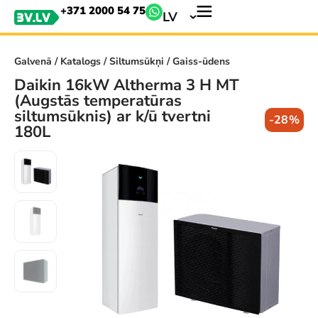
+371 2000 54 75
LV
Galvenā
/
Katalogs
/
Siltumsūkņi
/ Gaiss-ūdens
Daikin 16kW Altherma 3 H MT
(Augstās temperatūras
siltumsūknis) ar k/ū tvertni
-28%
180L