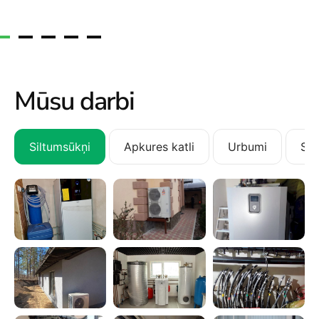
Mūsu darbi
Siltumsūkņi
Apkures katli
Urbumi
San