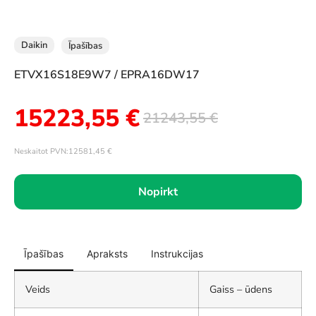
Daikin
Īpašības
ETVX16S18E9W7 / EPRA16DW17
15223,55
€
21243,55
€
Neskaitot PVN:
12581,45
€
Nopirkt
Īpašības
Apraksts
Instrukcijas
Veids
Gaiss – ūdens