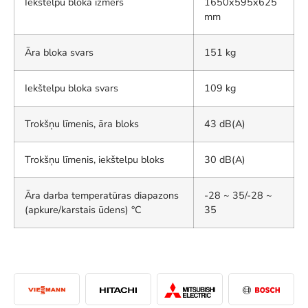
Iekštelpu bloka izmērs
1650x595x625
mm
Āra bloka svars
151 kg
Iekštelpu bloka svars
109 kg
Trokšņu līmenis, āra bloks
43 dB(A)
Trokšņu līmenis, iekštelpu bloks
30 dB(A)
Āra darba temperatūras diapazons
-28 ~ 35/-28 ~
(apkure/karstais ūdens) °C
35