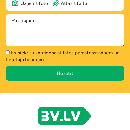
Uzņemt foto
Atlasīt failu
Es piekrītu konfidencialitātes pamatnostādnēm un
lietotāja līgumam
Nosūtīt