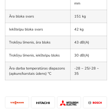
mm
Āra bloka svars
151 kg
Iekštelpu bloka svars
42 kg
Trokšņu līmenis, āra bloks
43 dB(A)
Trokšņu līmenis, iekštelpu bloks
30 dB(A)
Āra darba temperatūras diapazons
-28 ~ 25/-28 ~
(apkure/karstais ūdens) °C
35