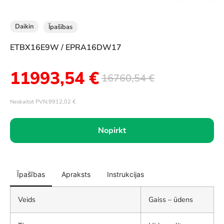
Daikin
Īpašības
ETBX16E9W / EPRA16DW17
11993,54
€
16760,54
€
Neskaitot PVN:
9912,02
€
Nopirkt
Īpašības
Apraksts
Instrukcijas
Veids
Gaiss – ūdens