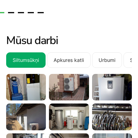
Mūsu darbi
Siltumsūkņi
Apkures katli
Urbumi
San