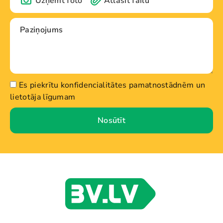
Uzņemt foto
Atlasīt failu
Es piekrītu konfidencialitātes pamatnostādnēm un
lietotāja līgumam
Nosūtīt