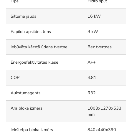
Tips
Hidro split
Siltuma jauda
16 kW
Papildu apsildes tens
9 kW
Iebūvēta kārstā ūdens tvertne
Bez tvertnes
Energoefektivitātes klase
A++
COP
4.81
Aukstumaģents
R32
Āra bloka izmērs
1003x1270x533
mm
Iekštelpu bloka izmērs
840x440x390