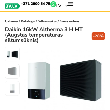
+371 2000 54 75
LV
Galvenā
/
Katalogs
/
Siltumsūkņi
/ Gaiss-ūdens
Daikin 16kW Altherma 3 H MT
(Augstās temperatūras
-28%
siltumsūknis)