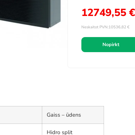
12749,55
€
Neskaitot PVN:
10536,82
€
Nopirkt
Gaiss – ūdens
Hidro split