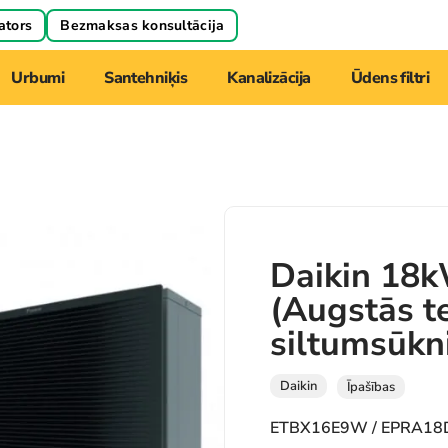
ators
Bezmaksas konsultācija
Urbumi
Santehniķis
Kanalizācija
Ūdens filtri
Daikin 18
(Augstās t
siltumsūkn
Daikin
Īpašības
ETBX16E9W / EPRA1