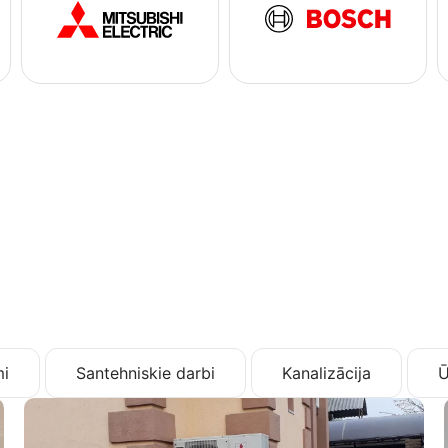
i
Santehniskie darbi
Kanalizācija
Ū