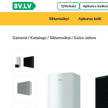
Veikals
Apkures kalkul
Siltumsūkņi
Apkures katli
Galvenā
/
Katalogs
/
Siltumsūkņi
/ Gaiss-ūdens