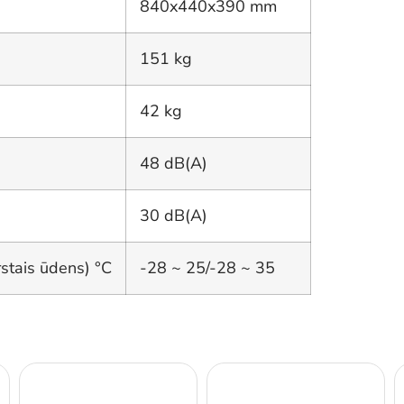
840x440x390 mm
151 kg
42 kg
48 dB(A)
30 dB(A)
stais ūdens) °C
-28 ~ 25/-28 ~ 35