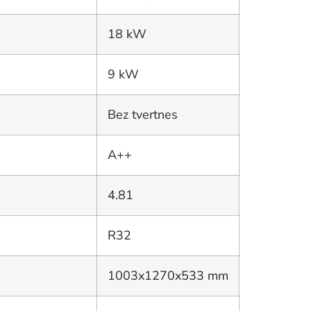
18 kW
9 kW
Bez tvertnes
A++
4.81
R32
1003x1270x533 mm