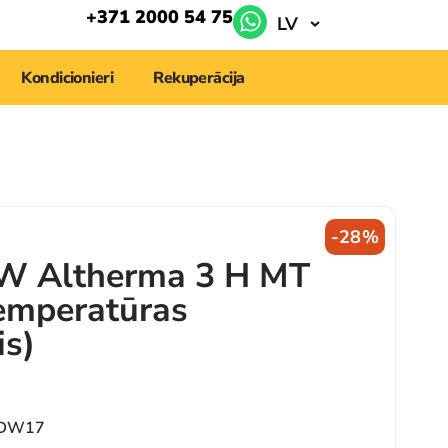
+371 2000 54 75
LV
Kondicionieri
Rekuperācija
-28%
kW Altherma 3 H MT
emperatūras
is)
8DW17