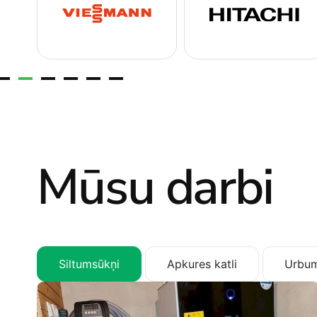
Mūsu darbi
Siltumsūkņi
Apkures katli
Urbum