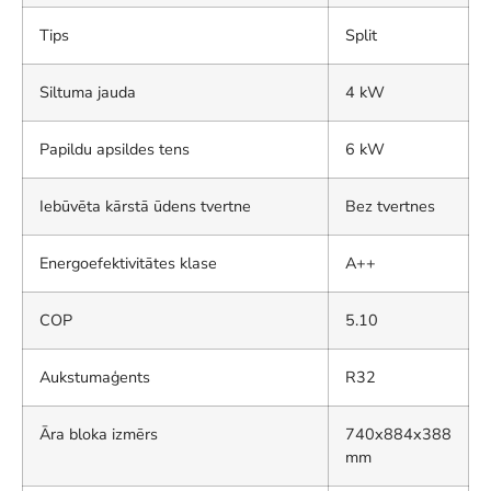
Tips
Split
Siltuma jauda
4 kW
Papildu apsildes tens
6 kW
Iebūvēta kārstā ūdens tvertne
Bez tvertnes
Energoefektivitātes klase
A++
COP
5.10
Aukstumaģents
R32
Āra bloka izmērs
740x884x388
mm