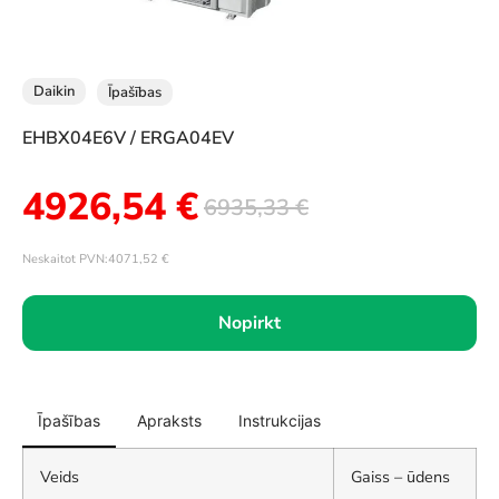
Daikin
Īpašības
EHBX04E6V / ERGA04EV
4926,54
€
6935,33
€
Neskaitot PVN:
4071,52
€
Nopirkt
Īpašības
Apraksts
Instrukcijas
Veids
Gaiss – ūdens