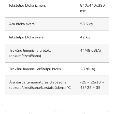
Iekštelpu bloka izmērs
840x440x390
mm
Āra bloka svars
58.5 kg
Iekštelpu bloka svars
42 kg
Trokšņu līmenis, āra bloks
44/48 dB(A)
(apkure/dzesēšana)
Trokšņu līmenis, iekštelpu bloks
28 dB(A)
Āra darba temperatūras diapazons
-25 ~ 25/10 ~
(apkure/dzesēšana/karstais ūdens) °C
43/-25 ~ 35