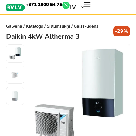
+371 2000 54 75
LV
Galvenā
/
Katalogs
/
Siltumsūkņi
/ Gaiss-ūdens
-29%
Daikin 4kW Altherma 3