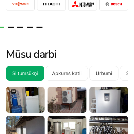
Mūsu darbi
Siltumsūkņi
Apkures katli
Urbumi
San