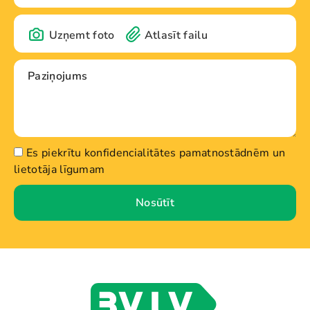
Uzņemt foto
Atlasīt failu
Es piekrītu konfidencialitātes pamatnostādnēm un
lietotāja līgumam
Nosūtīt