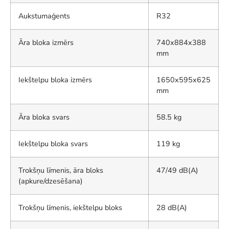
Aukstumaģents
R32
Āra bloka izmērs
740x884x388
mm
Iekštelpu bloka izmērs
1650x595x625
mm
Āra bloka svars
58.5 kg
Iekštelpu bloka svars
119 kg
Trokšņu līmenis, āra bloks
47/49 dB(A)
(apkure/dzesēšana)
Trokšņu līmenis, iekštelpu bloks
28 dB(A)