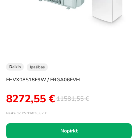
Daikin
Īpašības
EHVX08S18E9W / ERGA06EVH
8272,55
€
11581,55
€
Neskaitot PVN:
6836,82
€
Nopirkt