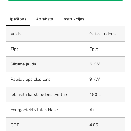
Īpašības
Apraksts
Instrukcijas
Veids
Gaiss – ūdens
Tips
Split
Siltuma jauda
6 kW
Papildu apsildes tens
9 kW
Iebūvēta kārstā ūdens tvertne
180 L
Energoefektivitātes klase
A++
COP
4.85