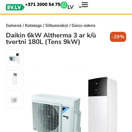
+371 2000 54 75
LV
Galvenā
/
Katalogs
/
Siltumsūkņi
/ Gaiss-ūdens
Daikin 6kW Altherma 3 ar k/ū
-29%
tvertni 180L (Tens 9kW)