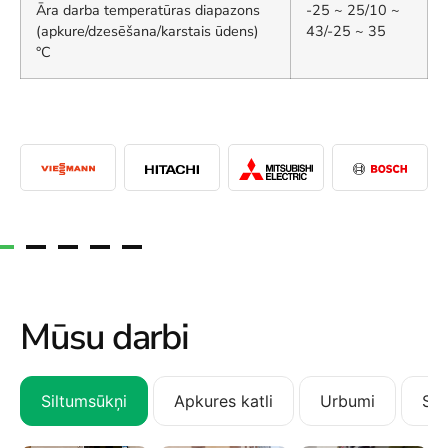
Āra darba temperatūras diapazons
-25 ~ 25/10 ~
(apkure/dzesēšana/karstais ūdens)
43/-25 ~ 35
°C
Mūsu darbi
Siltumsūkņi
Apkures katli
Urbumi
San