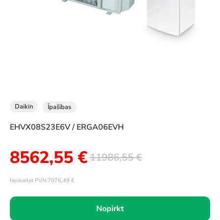
Daikin
Īpašības
EHVX08S23E6V / ERGA06EVH
8562,55
€
11986,55
€
Neskaitot PVN:
7076,49
€
Nopirkt