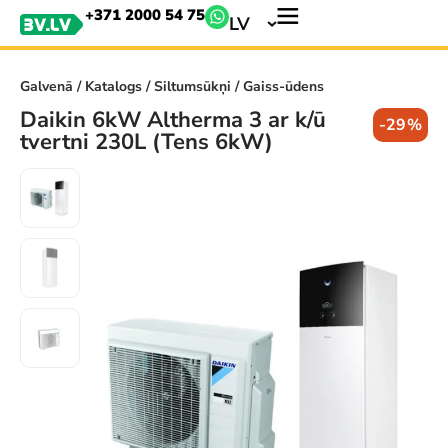
+371 2000 54 75
LV
Galvenā
/
Katalogs
/
Siltumsūkņi
/ Gaiss-ūdens
Daikin 6kW Altherma 3 ar k/ū
-29%
tvertni 230L (Tens 6kW)