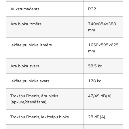
Aukstumaģents
R32
Āra bloka izmērs
740x884x388
mm
Iekštelpu bloka izmērs
1650x595x625
mm
Āra bloka svars
58.5 kg
Iekštelpu bloka svars
128 kg
Trokšņu līmenis, āra bloks
47/49 dB(A)
(apkure/dzesēšana)
Trokšņu līmenis, iekštelpu bloks
28 dB(A)