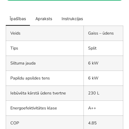
Īpašības
Apraksts
Instrukcijas
Veids
Gaiss – ūdens
Tips
Split
Siltuma jauda
6 kW
Papildu apsildes tens
6 kW
Iebūvēta kārstā ūdens tvertne
230 L
Energoefektivitātes klase
A++
COP
4.85