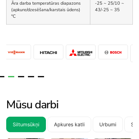
Āra darba temperatūras diapazons
-25 ~ 25/10 ~
(apkure/dzesēšana/karstais ūdens)
43/-25 ~ 35
°C
Mūsu darbi
Siltumsūkņi
Apkures katli
Urbumi
San