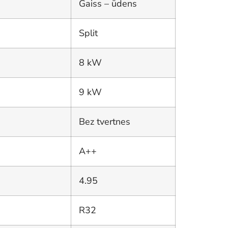
Gaiss – ūdens
Split
8 kW
9 kW
Bez tvertnes
A++
4.95
R32