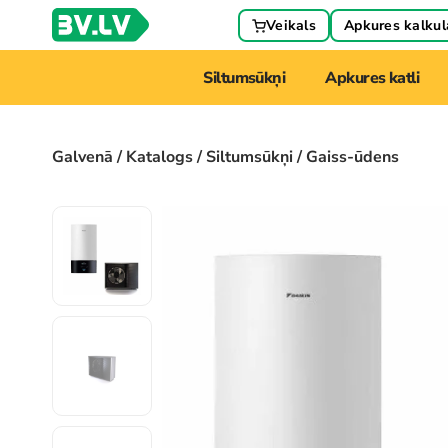
Veikals
Apkures kalkul
Siltumsūkņi
Apkures katli
Galvenā
/
Katalogs
/
Siltumsūkņi
/ Gaiss-ūdens