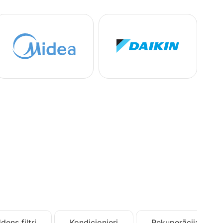
dens filtri
Kondicionieri
Rekuperācija