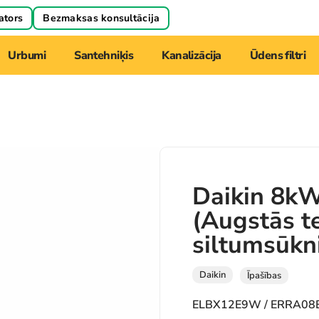
ators
Bezmaksas konsultācija
Urbumi
Santehniķis
Kanalizācija
Ūdens filtri
Daikin 8k
(Augstās t
siltumsūkn
Daikin
Īpašības
ELBX12E9W / ERRA0