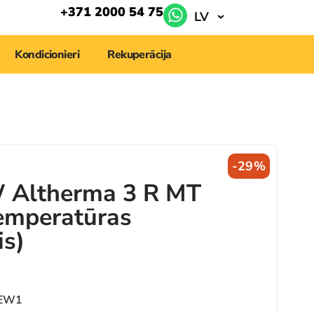
+371 2000 54 75
LV
Kondicionieri
Rekuperācija
-29%
W Altherma 3 R MT
emperatūras
is)
8EW1