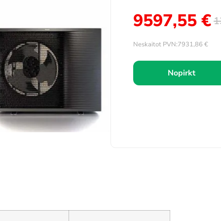
9597,55
€
1
Neskaitot PVN:
7931,86
€
Nopirkt