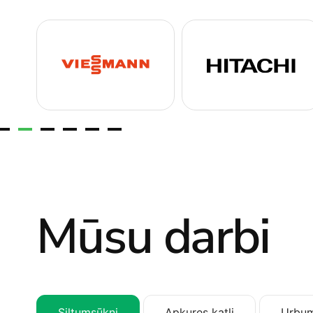
Mūsu darbi
Siltumsūkņi
Apkures katli
Urbum