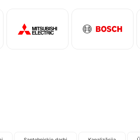
i
Santehniskie darbi
Kanalizācija
Ū