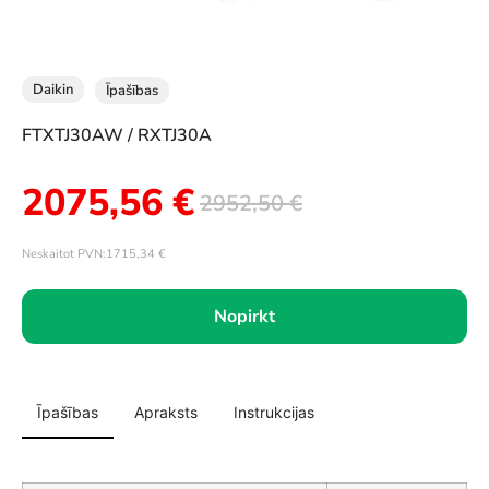
Daikin
Īpašības
FTXTJ30AW / RXTJ30A
2075,56
€
2952,50
€
Neskaitot PVN:
1715,34
€
Nopirkt
Īpašības
Apraksts
Instrukcijas