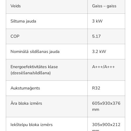
Veids
Gaiss – gaiss
Siltuma jauda
3 kW
COP
5.17
Nominālā sildīšanas jauda
3.2 kW
Energoefektivitātes klase
A+++/A+++
(dzesēšana/sildīšana)
Aukstumaģents
R32
Āra bloka izmērs
605x930x376
mm
Iekštelpu bloka izmērs
305x900x212
mm