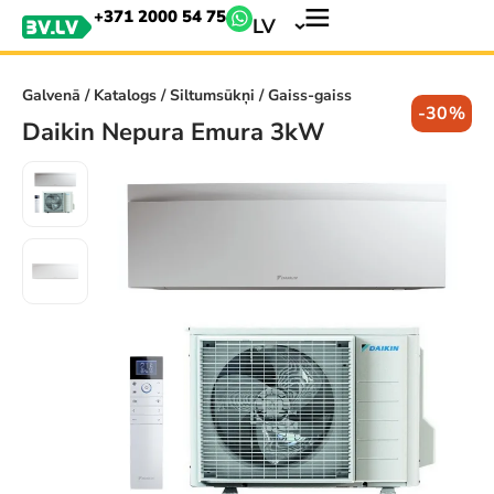
+371 2000 54 75
LV
Galvenā
/
Katalogs
/
Siltumsūkņi
/ Gaiss-gaiss
-30%
Daikin Nepura Emura 3kW