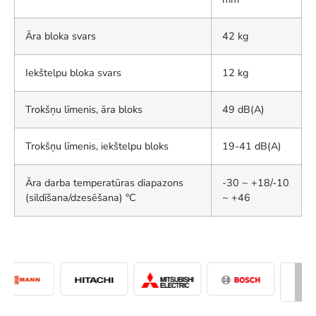
Āra bloka svars
42 kg
Iekštelpu bloka svars
12 kg
Trokšņu līmenis, āra bloks
49 dB(A)
Trokšņu līmenis, iekštelpu bloks
19-41 dB(A)
Āra darba temperatūras diapazons
-30 ~ +18/-10
(sildīšana/dzesēšana) °C
~ +46