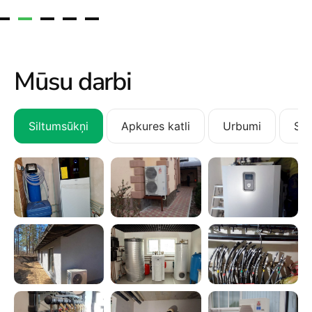
Mūsu darbi
Siltumsūkņi
Apkures katli
Urbumi
San