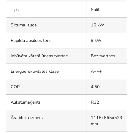
Tips
Split
Siltuma jauda
16 kW
Papildu apsildes tens
9 kW
Iebūvēta kārstā ūdens tvertne
Bez tvertnes
Energoefektivitātes klase
A+++
COP
4.50
Aukstumaģents
R32
Āra bloka izmērs
1118x865x523
mm