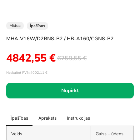
Midea
Īpašības
MHA-V16W/D2RN8-B2 / HB-A160/CGN8-B2
4842,55
€
6758,55
€
Neskaitot PVN:
4002,11
€
Nopirkt
Īpašības
Apraksts
Instrukcijas
Veids
Gaiss – ūdens