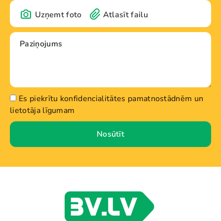
Uzņemt foto
Atlasīt failu
Es piekrītu konfidencialitātes pamatnostādnēm un
lietotāja līgumam
Nosūtīt