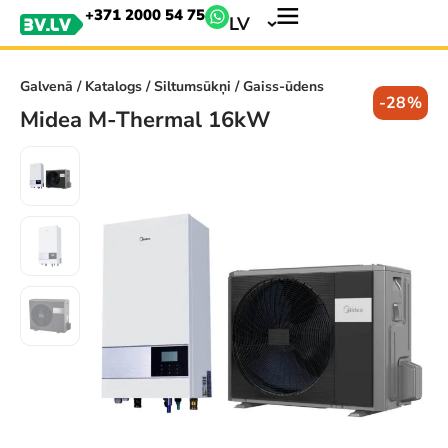
+371 2000 54 75
LV
Galvenā
/
Katalogs
/
Siltumsūkņi
/ Gaiss-ūdens
-28%
Midea M-Thermal 16kW