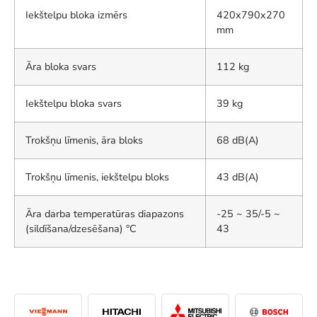
Iekštelpu bloka izmērs
420x790x270
mm
Āra bloka svars
112 kg
Iekštelpu bloka svars
39 kg
Trokšņu līmenis, āra bloks
68 dB(A)
Trokšņu līmenis, iekštelpu bloks
43 dB(A)
Āra darba temperatūras diapazons
-25 ~ 35/-5 ~
(sildīšana/dzesēšana) °C
43