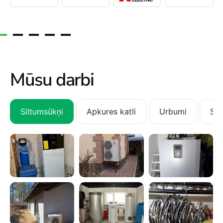
Mūsu darbi
Siltumsūkņi
Apkures katli
Urbumi
San