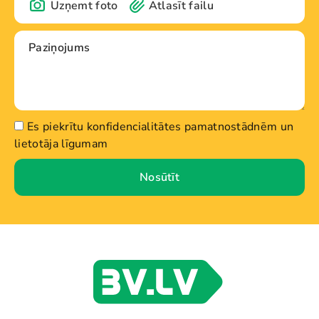
Uzņemt foto
Atlasīt failu
Es piekrītu konfidencialitātes pamatnostādnēm un
lietotāja līgumam
Nosūtīt