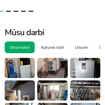
Mūsu darbi
Siltumsūkņi
Apkures katli
Urbumi
San