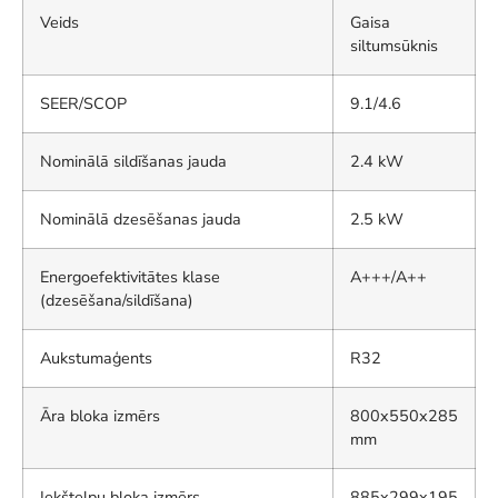
Veids
Gaisa
siltumsūknis
SEER/SCOP
9.1/4.6
Nominālā sildīšanas jauda
2.4 kW
Nominālā dzesēšanas jauda
2.5 kW
Energoefektivitātes klase
A+++/A++
(dzesēšana/sildīšana)
Aukstumaģents
R32
Āra bloka izmērs
800x550x285
mm
Iekštelpu bloka izmērs
885x299x195