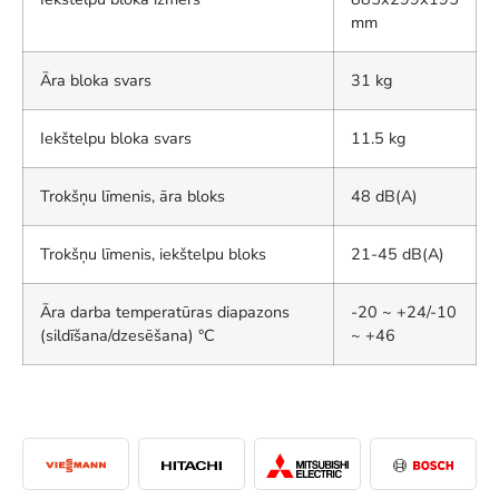
mm
Āra bloka svars
31 kg
Iekštelpu bloka svars
11.5 kg
Trokšņu līmenis, āra bloks
48 dB(A)
Trokšņu līmenis, iekštelpu bloks
21-45 dB(A)
Āra darba temperatūras diapazons
-20 ~ +24/-10
(sildīšana/dzesēšana) °C
~ +46