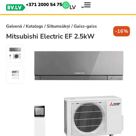
+371 2000 54 75
LV
Galvenā
/
Katalogs
/
Siltumsūkņi
/ Gaiss-gaiss
-16%
Mitsubishi Electric EF 2.5kW