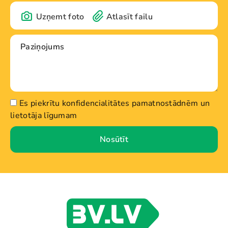
Uzņemt foto
Atlasīt failu
Es piekrītu konfidencialitātes pamatnostādnēm un
lietotāja līgumam
Nosūtīt