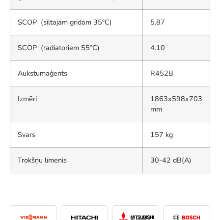
SCOP (siltajām grīdām 35ºC)
5.87
SCOP (radiatoriem 55ºC)
4.10
Aukstumaģents
R452B
Izmēri
1863x598x703
mm
Svars
157 kg
Trokšņu līmenis
30-42 dB(A)