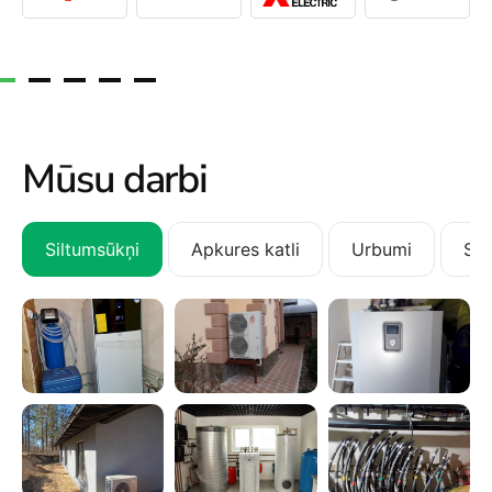
Mūsu darbi
Siltumsūkņi
Apkures katli
Urbumi
San