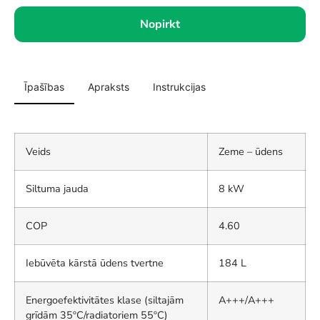
Nopirkt
Īpašības
Apraksts
Instrukcijas
Veids
Zeme – ūdens
Siltuma jauda
8 kW
COP
4.60
Iebūvēta kārstā ūdens tvertne
184 L
Energoefektivitātes klase (siltajām
A+++/A+++
grīdām 35ºC/radiatoriem 55ºC)