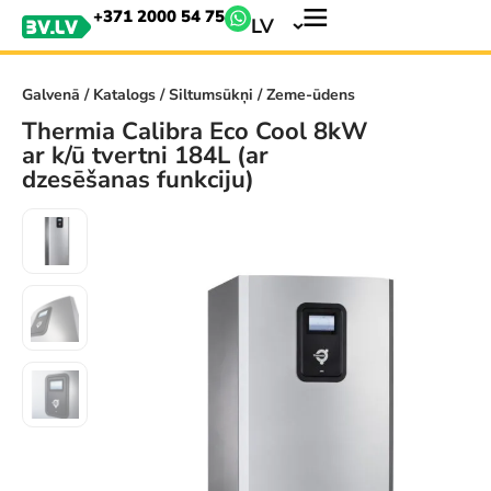
+371 2000 54 75
LV
Galvenā
/
Katalogs
/
Siltumsūkņi
/ Zeme-ūdens
Thermia Calibra Eco Cool 8kW
ar k/ū tvertni 184L (ar
dzesēšanas funkciju)