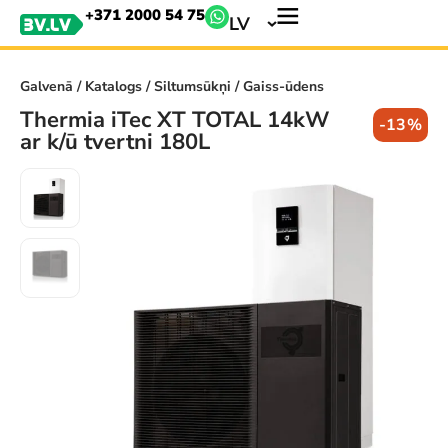
+371 2000 54 75
LV
Galvenā
/
Katalogs
/
Siltumsūkņi
/ Gaiss-ūdens
Thermia iTec XT TOTAL 14kW
-13%
ar k/ū tvertni 180L