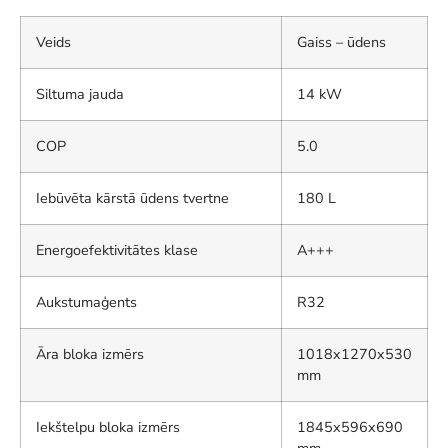
Veids
Gaiss – ūdens
Siltuma jauda
14 kW
COP
5.0
Iebūvēta kārstā ūdens tvertne
180 L
Energoefektivitātes klase
A+++
Aukstumaģents
R32
Āra bloka izmērs
1018x1270x530
mm
Iekštelpu bloka izmērs
1845x596x690
mm