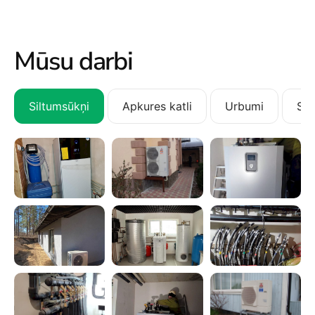
Mūsu darbi
Siltumsūkņi
Apkures katli
Urbumi
San