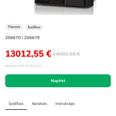
Thermia
Īpašības
206670 / 206679
13012,55
€
14983,55
€
Neskaitot PVN:
10754,17
€
Nopirkt
Īpašības
Apraksts
Instrukcijas