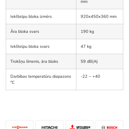
mm
Iekštelpu bloka izmērs
920x450x360 mm
Āra bloka svars
190 kg
Iekštelpu bloka svars
47 kg
Trokšņu līmenis, āra bloks
59 dB(A)
Darbības temperatūru diapazons
-22 ~ +40
°C