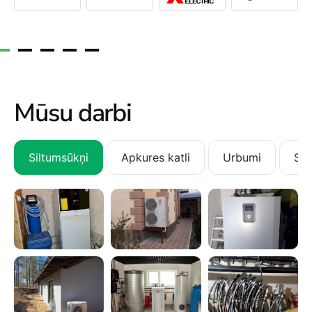
Mūsu darbi
Siltumsūkņi
Apkures katli
Urbumi
San