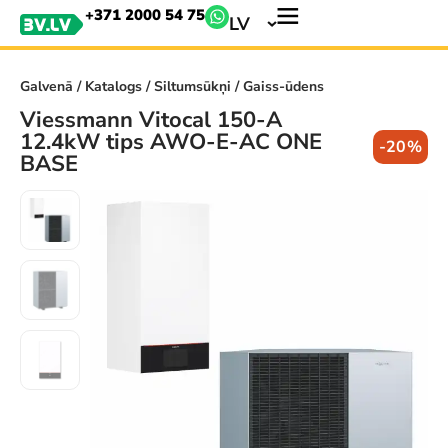
+371 2000 54 75
LV
Galvenā
/
Katalogs
/
Siltumsūkņi
/ Gaiss-ūdens
Viessmann Vitocal 150-A
12.4kW tips AWO-E-AC ONE
-20%
BASE