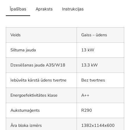
Īpašības
Apraksts
Instrukcijas
Veids
Gaiss – ūdens
Siltuma jauda
13 kW
Dzesēšanas jauda A35/W18
13.3 kW
Iebūvēta kārstā ūdens tvertne
Bez tvertnes
Energoefektivitātes klase
A++
Aukstumaģents
R290
Āra bloka izmērs
1382x1144x600