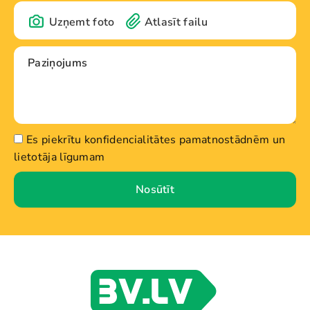
Uzņemt foto
Atlasīt failu
Es piekrītu konfidencialitātes pamatnostādnēm un
lietotāja līgumam
Nosūtīt